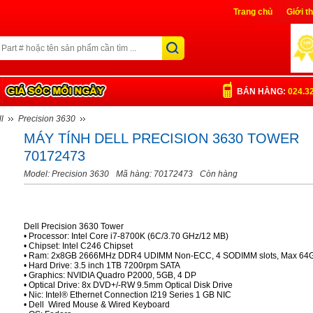
Trang chủ
Giới t
Liên Hệ
Đăng nh
BÁN HÀNG:
024.3
l
Precision 3630
MÁY TÍNH DELL PRECISION 3630 TOWER
70172473
Model: Precision 3630
Mã hàng: 70172473
Còn hàng
Dell Precision 3630 Tower
• Processor: Intel Core i7-8700K (6C/3.70 GHz/12 MB)
• Chipset: Intel C246 Chipset
• Ram: 2x8GB 2666MHz DDR4 UDIMM Non-ECC, 4 SODIMM slots, Max 64
• Hard Drive: 3.5 inch 1TB 7200rpm SATA
• Graphics: NVIDIA Quadro P2000, 5GB, 4 DP
• Optical Drive: 8x DVD+/-RW 9.5mm Optical Disk Drive
• Nic: Intel® Ethernet Connection I219 Series 1 GB NIC
• Dell Wired Mouse & Wired Keyboard