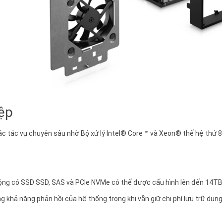
iệp
 tác vụ chuyên sâu nhờ Bộ xử lý Intel® Core ™ và Xeon® thế hệ thứ 8
rộng có SSD SSD, SAS và PCIe NVMe có thể được cấu hình lên đến 14TB
g khả năng phản hồi của hệ thống trong khi vẫn giữ chi phí lưu trữ dun