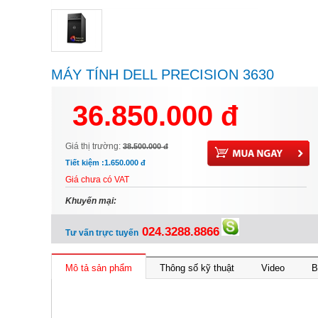
MÁY TÍNH DELL PRECISION 3630
TOWER 70172473
36.850.000 đ
Giá thị trường:
38.500.000 đ
Tiết kiệm :
1.650.000 đ
Giá chưa có VAT
Khuyến mại:
024.3288.8866
Tư vấn trực tuyến
Mô tả sản phẩm
Thông số kỹ thuật
Video
B