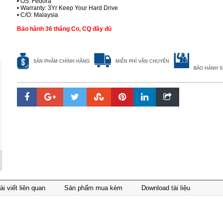
• OS: Fedora
• Warranty: 3Yr Keep Your Hard Drive
• C/O: Malaysia
Bảo hành 36 tháng Co, CQ đầy đủ
SẢN PHẨM CHÍNH HÃNG
MIỄN PHÍ VẬN CHUYỂN
BẢO HÀNH S
ài viết liên quan
Sản phẩm mua kèm
Download tài liệu