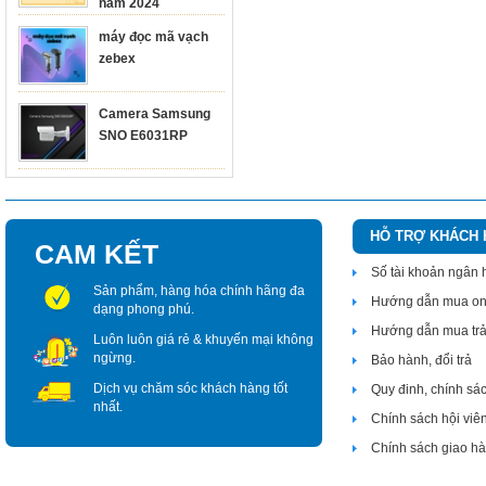
năm 2024
máy đọc mã vạch
zebex
Camera Samsung
SNO E6031RP
HỖ TRỢ KHÁCH
CAM KẾT
Số tài khoản ngân
Sản phẩm, hàng hóa chính hãng đa
Hướng dẫn mua on
dạng phong phú.
Hướng dẫn mua tr
Luôn luôn giá rẻ & khuyến mại không
ngừng.
Bảo hành, đổi trả
Dịch vụ chăm sóc khách hàng tốt
Quy đinh, chính sá
nhất.
Chính sách hội viê
Chính sách giao h