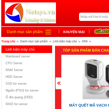
Danh mục sản phẩm
KHUYẾN MẠI
Trang chủ
Danh mục sản phẩm
Linh kiện máy chủ
FAN
Linh kiện máy chủ
TỐP SẢN PHẨM BÁN CHẠ
Mainboard server
CPU Server
RAM Server
HDD Server
SSD for server
Nguồn (PSU) for server
Ổ đĩa quang (ODD)
RAID for server
MÁY QUÉT MÃ VẠCH 