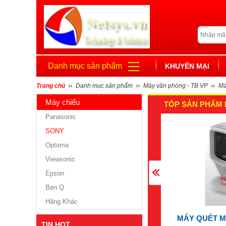
Danh mục sản phẩm
KHUYẾN MẠI
Trang chủ
Danh mục sản phẩm
Máy văn phòng - TB VP
Má
Máy chiếu
TỐP SẢN PHẨM 
Panasonic
SONY
Optoma
Viewsonic
Epson
Ben Q
Hãng Khác
MÁY QUÉT M
TIN HOT