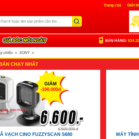
Trang chủ
Giới t
Liên Hệ
Đăng nh
BÁN HÀNG:
024.3
y chiếu
SONY
BÁN CHẠY NHẤT
GIẢM
-100.000đ
6.500.000 đ
Ã VẠCH CINO FUZZYSCAN S680
MÁY TÍNH 