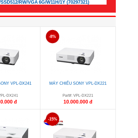
/SSD512/RW/VGA 6G/W11H/1Y (70297321)
-8%
SONY VPL-DX241
MÁY CHIẾU SONY VPL-DX221
 VPL-DX241
Part#: VPL-DX221
20.000 đ
10.000.000 đ
-15%