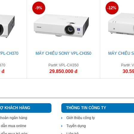
-9%
-12%
PL-CH370
MÁY CHIẾU SONY VPL-CH350
MÁY CHIẾU 
370
Part#: VPL-CH350
Part#:
 đ
29.850.000 đ
30.5
RỢ KHÁCH HÀNG
THÔNG TIN CÔNG TY
 khoản ngân hàng
Giới thiệu công ty
dẫn mua online
Tuyển dụng