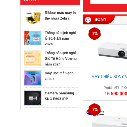
Ribbon màu máy in
thẻ nhựa Zebra
SONY
Thông báo lịch nghỉ
-9%
lễ 30/4-1/5 năm
2024
Thông báo lịch nghỉ
Giỗ Tổ Hùng Vương
năm 2024
máy đọc mã vạch
MÁY CHIẾU SONY V
zebex
Part#: VPL-EX
Camera Samsung
16.590.000
SNO E6031RP
-7%