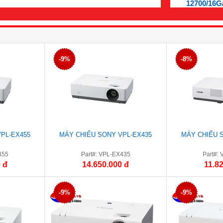
12700/16G
-9%
-8%
PL-EX455
MÁY CHIẾU SONY VPL-EX435
MÁY CHIẾU 
455
Part#: VPL-EX435
Part#:
 đ
14.650.000 đ
11.8
-9%
-9%