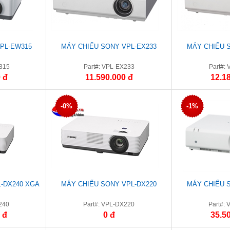
PL-EW315
MÁY CHIẾU SONY VPL-EX233
MÁY CHIẾU 
315
Part#: VPL-EX233
Part#:
 đ
11.590.000 đ
12.1
-0%
-1%
-DX240 XGA
MÁY CHIẾU SONY VPL-DX220
MÁY CHIẾU 
240
Part#: VPL-DX220
Part#:
 đ
0 đ
35.5