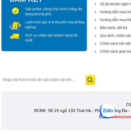
Số tài khoản ngân
Sản phẩm, hàng hóa chính hãng đa
Hướng dẫn mua on
dạng phong phú.
Hướng dẫn mua tr
Luôn luôn giá rẻ & khuyến mại không
ngừng.
Bảo hành, đổi trả
Dịch vụ chăm sóc khách hàng tốt
Quy đinh, chính sá
nhất.
Chính sách hội viê
Chính sách giao h
Cô
ĐCĐK: Số 19 ngõ 133 Thái Hà - Phường Đống Đa - 
Email:
admin@net