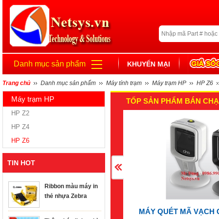
Danh mục sản phẩm
KHUYẾN MẠI
Trang chủ
Danh mục sản phẩm
Máy tính trạm
Máy trạm HP
HP Z6
Máy trạm HP
TỐP SẢN PHẨM BÁN CHẠ
HP Z2
HP Z4
HP Z6
TIN HOT
Ribbon màu máy in
thẻ nhựa Zebra
MÁY QUÉT MÃ VẠCH 