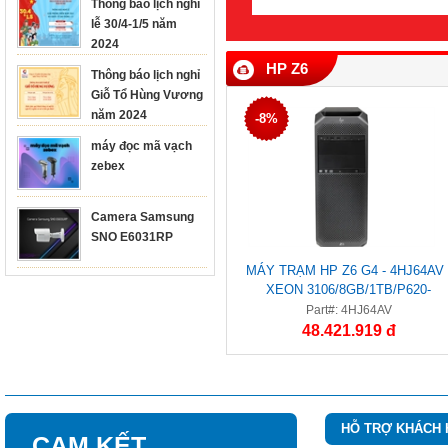
Thông báo lịch nghỉ
lễ 30/4-1/5 năm
2024
HP Z6
Thông báo lịch nghỉ
Giỗ Tổ Hùng Vương
năm 2024
-8%
máy đọc mã vạch
zebex
Camera Samsung
SNO E6031RP
MÁY TRẠM HP Z6 G4 - 4HJ64AV 
XEON 3106/8GB/1TB/P620-
2GB/W10P
Part#: 4HJ64AV
48.421.919 đ
HỖ TRỢ KHÁCH
CAM KẾT