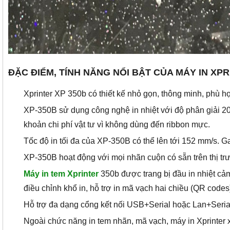
ĐẶC ĐIỂM, TÍNH NĂNG NỔI BẬT CỦA MÁY IN XPR
Xprinter XP 350b có thiết kế nhỏ gọn, thông minh, phù 
XP-350B sử dụng công nghệ in nhiệt với độ phân giải 20
khoản chi phí vật tư vì không dùng đến ribbon mực.
Tốc độ in tối đa của XP-350B có thể lên tới 152 mm/s. G
XP-350B hoạt động với mọi nhãn cuộn có sẵn trên thị trư
Máy in tem Xp
rinter
350b được trang bị đầu in nhiệt cả
điều chỉnh khổ in, hỗ trợ in mã vạch hai chiều (QR codes)
Hỗ trợ đa dạng cổng kết nối USB+Serial hoặc Lan+Seria
Ngoài chức năng in tem nhãn, mã vạch, máy in Xprinter 