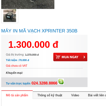
MÁY IN MÃ VẠCH XPRINTER 350B
1.300.000 đ
Giá thị trường:
1.370.000 đ
Tiết kiệm :
70.000 đ
Giá chưa có VAT
Khuyến mại:
024.3288.8866
Tư vấn trực tuyến
Mô tả sản phẩm
Thông số kỹ thuật
Video
Bài viết liên