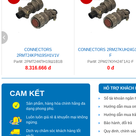
CONNECTORS
CONNECTORS 2RM27KUH24G1
2RMT24KPN19SH1V1V
F
Part#: 2РМТ24КПН19Ш1В1В
Part#: 2РМ27КУН24Г1А1-F
8.316.666 đ
0 đ
HỖ TRỢ KHÁCH
CAM KẾT
Số tài khoản ngân
Sản phẩm, hàng hóa chính hãng đa
Hướng dẫn mua on
dạng phong phú.
Hướng dẫn mua tr
Luôn luôn giá rẻ & khuyến mại không
ngừng.
Bảo hành, đổi trả
Dịch vụ chăm sóc khách hàng tốt
Quy đinh, chính sá