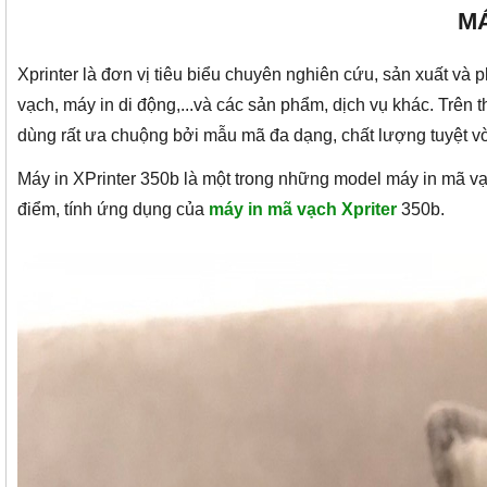
MÁ
Xprinter là đơn vị tiêu biểu chuyên nghiên cứu, sản xuất v
vạch, máy in di động,...và các sản phẩm, dịch vụ khác. Trên 
dùng rất ưa chuộng bởi mẫu mã đa dạng, chất lượng tuyệt v
Máy in XPrinter 350b là một trong những model máy in mã vạc
điểm, tính ứng dụng của
máy in mã vạch Xpri
ter
350b.