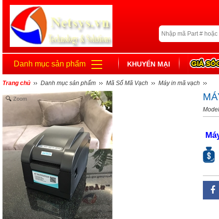
Danh mục sản phẩm
KHUYẾN MẠI
Trang chủ
Danh mục sản phẩm
Mã Số Mã Vạch
Máy in mã vạch
MÁ
Zoom
Model
Máy