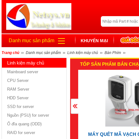
Danh mục sản phẩm
KHUYẾN MẠI
Trang chủ
Danh mục sản phẩm
Linh kiện máy chủ
Bàn Phím
Linh kiện máy chủ
TỐP SẢN PHẨM BÁN CHẠ
Mainboard server
CPU Server
RAM Server
HDD Server
SSD for server
Nguồn (PSU) for server
Ổ đĩa quang (ODD)
RAID for server
MÁY QUÉT MÃ VẠCH 