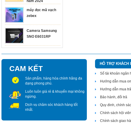
năm 2024
máy đọc mã vạch
zebex
Camera Samsung
SNO E6031RP
HỖ TRỢ KHÁCH
CAM KẾT
Số tài khoản ngân
Sản phẩm, hàng hóa chính hãng đa
Hướng dẫn mua on
dạng phong phú.
Hướng dẫn mua tr
Luôn luôn giá rẻ & khuyến mại không
ngừng.
Bảo hành, đổi trả
Dịch vụ chăm sóc khách hàng tốt
Quy đinh, chính sá
nhất.
Chính sách hội viê
Chính sách giao h