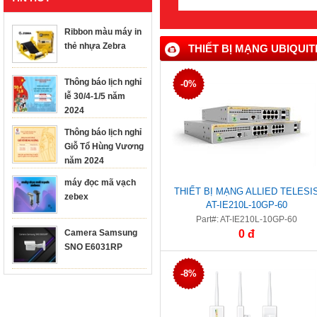
Ribbon màu máy in
thẻ nhựa Zebra
THIẾT BỊ MẠNG UBIQUIT
Thông báo lịch nghỉ
-0%
lễ 30/4-1/5 năm
2024
Thông báo lịch nghỉ
Giỗ Tổ Hùng Vương
năm 2024
máy đọc mã vạch
THIẾT BỊ MẠNG ALLIED TELESI
zebex
AT-IE210L-10GP-60
Part#: AT-IE210L-10GP-60
Camera Samsung
0 đ
SNO E6031RP
-8%