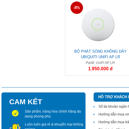
-8%
BỘ PHÁT SÓNG KHÔNG DÂY
UBIQUITI UNIFI AP LR
Part#: UniFi AP LR
1.950.000 đ
HỖ TRỢ KHÁCH
CAM KẾT
Số tài khoản ngân
Sản phẩm, hàng hóa chính hãng đa
Hướng dẫn mua on
dạng phong phú.
Hướng dẫn mua tr
Luôn luôn giá rẻ & khuyến mại không