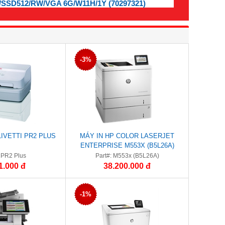
/SSD512/RW/VGA 6G/W11H/1Y (70297321)
-3%
LIVETTI PR2 PLUS
MÁY IN HP COLOR LASERJET
ENTERPRISE M553X (B5L26A)
: PR2 Plus
Part#: M553x (B5L26A)
1.000 đ
38.200.000 đ
-1%