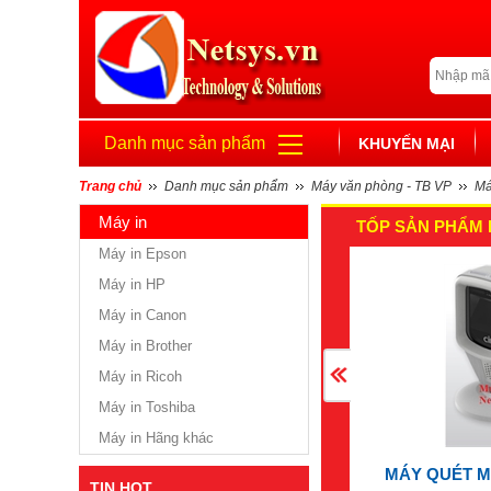
Danh mục sản phẩm
KHUYẾN MẠI
Trang chủ
Danh mục sản phẩm
Máy văn phòng - TB VP
Má
Máy in
TỐP SẢN PHẨM 
Máy in Epson
Máy in HP
Máy in Canon
Máy in Brother
Máy in Ricoh
Máy in Toshiba
Máy in Hãng khác
MÁY QUÉT M
TIN HOT