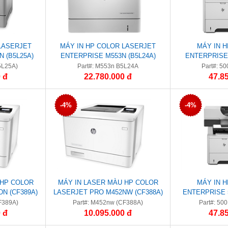
LASERJET
MÁY IN HP COLOR LASERJET
MÁY IN 
 (B5L25A)
ENTERPRISE M553N (B5L24A)
ENTERPRISE
5L25A)
Part#: M553n B5L24A
Part#: 5
 đ
22.780.000 đ
47.8
-4%
-4%
 HP COLOR
MÁY IN LASER MÀU HP COLOR
MÁY IN 
N (CF389A)
LASERJET PRO M452NW (CF388A)
ENTERPRISE 
F389A)
Part#: M452nw (CF388A)
Part#: 50
 đ
10.095.000 đ
47.8