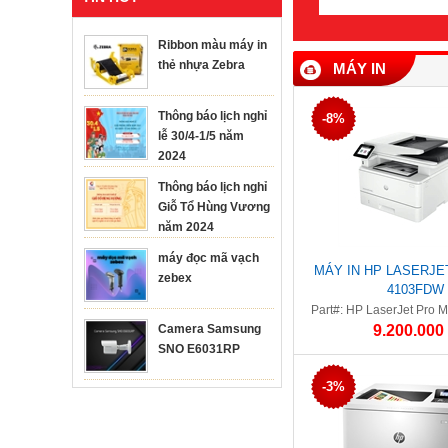
Ribbon màu máy in
thẻ nhựa Zebra
MÁY IN
Thông báo lịch nghỉ
-8%
lễ 30/4-1/5 năm
2024
Thông báo lịch nghỉ
Giỗ Tổ Hùng Vương
năm 2024
máy đọc mã vạch
MÁY IN HP LASERJE
zebex
4103FDW
Part#: HP LaserJet Pro
Camera Samsung
9.200.000
SNO E6031RP
-3%