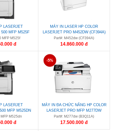
HP LASERJET
MÁY IN LASER HP COLOR
 500 MFP M525F
LASERJET PRO M452DW (CF394A)
00 MFP M525f
Part#: M452dw (CF394A)
50.000 đ
14.860.000 đ
-5%
HP LASERJET
MÁY IN ĐA CHỨC NĂNG HP COLOR
500 MFP M525DN
LASERJET PRO MFP M277DW
(B3Q11A)
0 MFP M525dn
Part#: M277dw (B3Q11A)
50.000 đ
17.500.000 đ