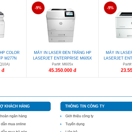
-9%
-9%
U HP COLOR
MÁY IN LASER ĐEN TRẮNG HP
MÁY IN LASE
P M277N
LASERJET ENTERPRISE M605X
LASERJET EN
COPY/FAX)
(E6B71A)
(F
3Q10A)
Part#: M605x
Part#
 đ
45.350.000 đ
23.5
RỢ KHÁCH HÀNG
THÔNG TIN CÔNG TY
 khoản ngân hàng
Giới thiệu công ty
dẫn mua online
Tuyển dụng