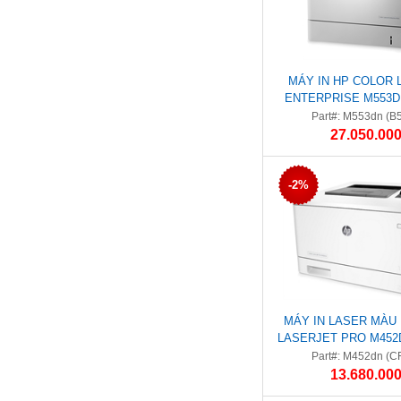
MÁY IN HP COLOR 
ENTERPRISE M553DN
Part#: M553dn (B
27.050.000
-2%
MÁY IN LASER MÀU
LASERJET PRO M452D
Part#: M452dn (C
13.680.000