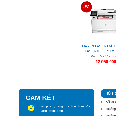
-3%
MÁY IN LASER MÀ
LASERJET PRO MF
(B3Q10A) (IN/SCAN/
Part#: M277n (B
12.050.000
HỖ T
CAM KẾT
Số tài
Sản phẩm, hàng hóa chính hãng đa
Hướng 
dạng phong phú.