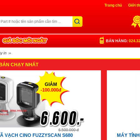
Trang chủ
Giới t
Liên Hệ
Đăng nh
BÁN HÀNG:
024.3
y in
BÁN CHẠY NHẤT
GIẢM
-100.000đ
6.500.000 đ
Ã VẠCH CINO FUZZYSCAN S680
MÁY TÍNH 