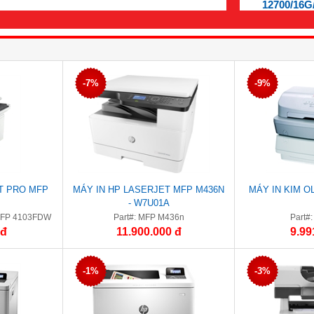
12700/16G
-7%
-9%
T PRO MFP
MÁY IN HP LASERJET MFP M436N
MÁY IN KIM O
- W7U01A
 MFP 4103FDW
Part#: MFP M436n
Part#
 đ
11.900.000 đ
9.99
-1%
-3%