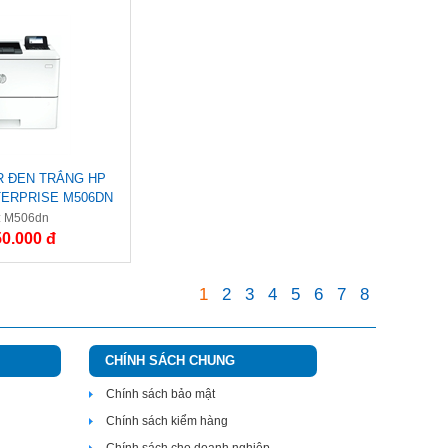
R ĐEN TRẮNG HP
TERPRISE M506DN
2A69A)
: M506dn
50.000 đ
1
2
3
4
5
6
7
8
CHÍNH SÁCH CHUNG
Chính sách bảo mật
Chính sách kiểm hàng