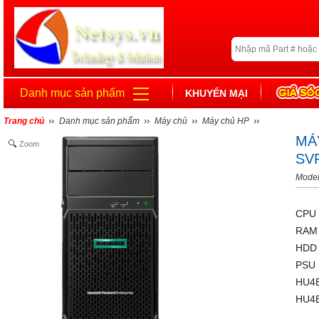
Danh mục sản phẩm
KHUYẾN MẠI
Trang chủ
Danh mục sản phẩm
Máy chủ
Máy chủ HP
MÁ
Zoom
SVR
Model
CPU 
RAM 
HDD 
PSU 
HU4B
HU4B