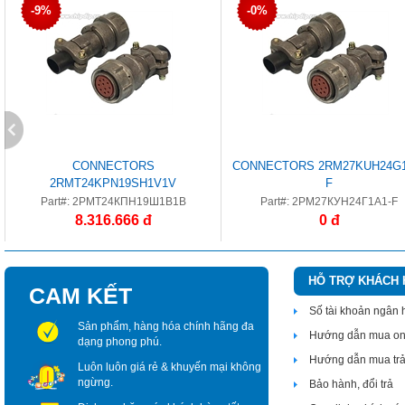
-9%
-0%
CONNECTORS
CONNECTORS 2RM27KUH24G1
2RMT24KPN19SH1V1V
F
Part#: 2РМТ24КПН19Ш1В1В
Part#: 2РМ27КУН24Г1А1-F
8.316.666 đ
0 đ
HỖ TRỢ KHÁCH
CAM KẾT
Số tài khoản ngân
Sản phẩm, hàng hóa chính hãng đa
Hướng dẫn mua on
dạng phong phú.
Hướng dẫn mua tr
Luôn luôn giá rẻ & khuyến mại không
ngừng.
Bảo hành, đổi trả