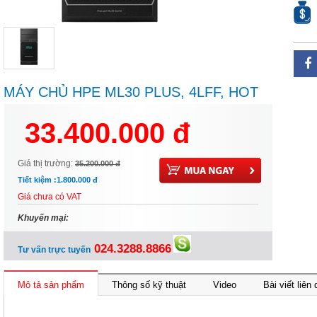
MÁY CHỦ HPE ML30 PLUS, 4LFF, HOT
PLUG CTO SVR (P44724-B21)
33.400.000 đ
Giá thị trường:
35.200.000 đ
Tiết kiệm :
1.800.000 đ
Giá chưa có VAT
Khuyến mại:
024.3288.8866
Tư vấn trực tuyến
Mô tả sản phẩm
Thông số kỹ thuật
Video
Bài viết liên