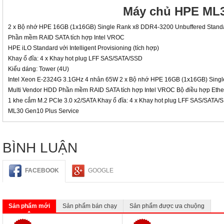
Máy chủ HPE ML30
2 x Bộ nhớ HPE 16GB (1x16GB) Single Rank x8 DDR4-3200 Unbuffered Stand
Phần mềm RAID SATA tích hợp Intel VROC
HPE iLO Standard với Intelligent Provisioning (tích hợp)
Khay ổ đĩa: 4 x Khay hot plug LFF SAS/SATA/SSD
Kiểu dáng: Tower (4U)
Intel Xeon E-2324G 3.1GHz 4 nhân 65W 2 x Bộ nhớ HPE 16GB (1x16GB) Single
Multi Vendor HDD Phần mềm RAID SATA tích hợp Intel VROC Bộ điều hợp Etherne
1 khe cắm M.2 PCIe 3.0 x2/SATA Khay ổ đĩa: 4 x Khay hot plug LFF SAS/SATA
ML30 Gen10 Plus Service
BÌNH LUẬN
FACEBOOK
GOOGLE
Sản phẩm mới
Sản phẩm bán chạy
Sản phẩm được ưa chuộng