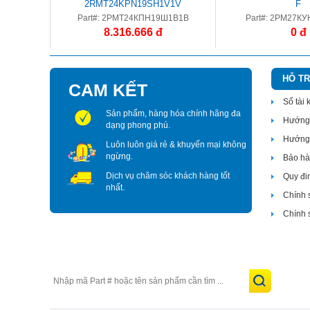
2RMT24KPN19SH1V1V
F
Part#: 2РМТ24КПН19Ш1В1В
Part#: 2РМ27КУ
8.316.666 đ
0 đ
HỖ T
CAM KẾT
Số tài
Sản phẩm, hàng hóa chính hãng đa
Hướng 
dạng phong phú.
Hướng 
Luôn luôn giá rẻ & khuyến mại không
ngừng.
Bảo hàn
Dịch vụ chăm sóc khách hàng tốt
Quy đi
nhất.
Chính 
Chính 