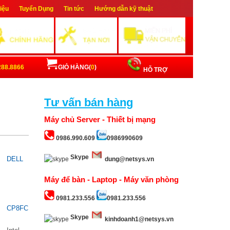
hiệu
Tuyển Dụng
Tin tức
Hướng dẫn kỹ thuật
ập
Đăng ký
288.8866
GIỎ HÀNG(
0
)
HỖ TRỢ
Tư vấn bán hàng
Máy chủ Server - Thiết bị mạng
0986.990.609
0986990609
Skype
DELL
dung@netsys.vn
Máy để bàn - Laptop - Máy văn phòng
0981.233.556
0981.233.556
CP8FC
Skype
kinhdoanh1@netsys.vn