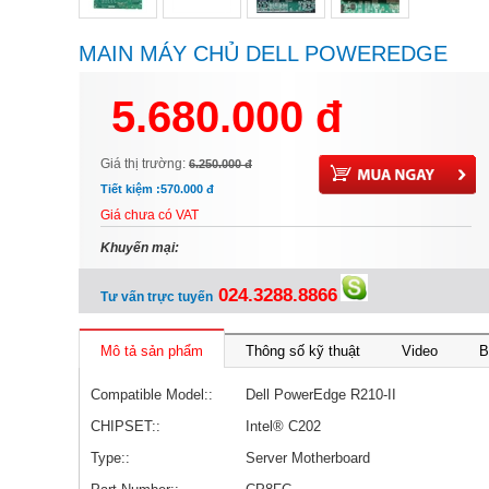
MAIN MÁY CHỦ DELL POWEREDGE
R210-II MAINBOARD - P/N: CP8FC
5.680.000 đ
Giá thị trường:
6.250.000 đ
Tiết kiệm :
570.000 đ
Giá chưa có VAT
Khuyến mại:
024.3288.8866
Tư vấn trực tuyến
Mô tả sản phẩm
Thông số kỹ thuật
Video
B
Compatible Model::
Dell PowerEdge R210-II
CHIPSET::
Intel® C202
Type::
Server Motherboard