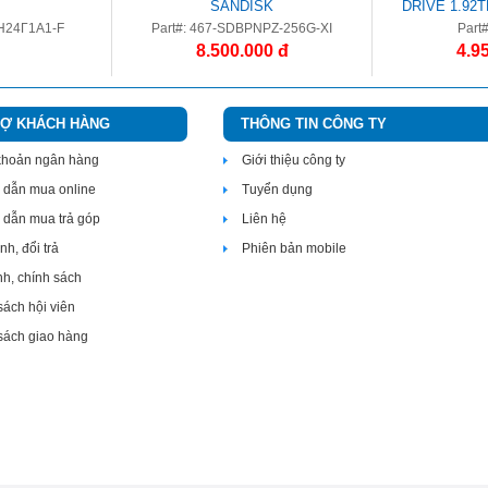
SANDISK
DRIVE 1.92
INTENSI
Н24Г1А1-F
Part#: 467-SDBPNPZ-256G-XI
Part
8.500.000 đ
4.9
RỢ KHÁCH HÀNG
THÔNG TIN CÔNG TY
 khoản ngân hàng
Giới thiệu công ty
dẫn mua online
Tuyển dụng
dẫn mua trả góp
Liên hệ
h, đổi trả
Phiên bản mobile
nh, chính sách
sách hội viên
sách giao hàng