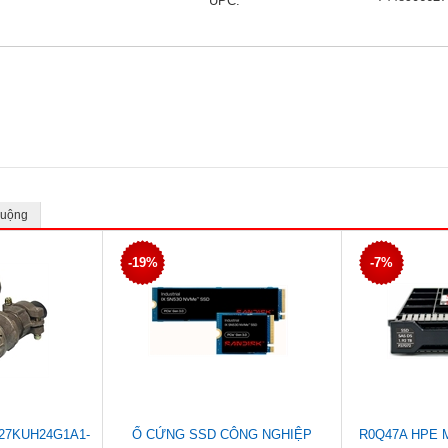
UPC:
huộng
-19%
-7%
7KUH24G1A1-
Ổ CỨNG SSD CÔNG NGHIỆP
R0Q47A HPE 