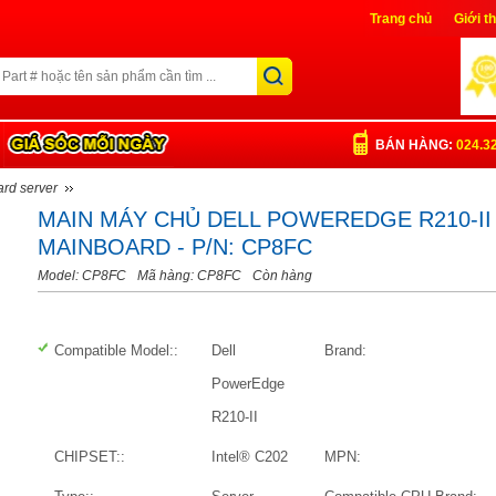
Trang chủ
Giới t
Liên Hệ
Đăng nh
BÁN HÀNG:
024.3
rd server
MAIN MÁY CHỦ DELL POWEREDGE R210-II
MAINBOARD - P/N: CP8FC
Model: CP8FC
Mã hàng: CP8FC
Còn hàng
Compatible Model::
Dell
Brand:
PowerEdge
R210-II
CHIPSET::
Intel® C202
MPN: