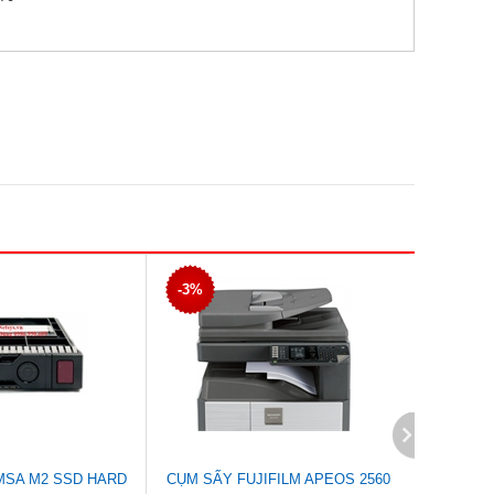
-3%
-2%
MSA M2 SSD HARD
CỤM SẤY FUJIFILM APEOS 2560
CỤM TR