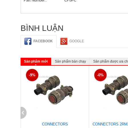
Part Number::
CP8FC
BÌNH LUẬN
FACEBOOK
GOOGLE
Sản phẩm mới
Sản phẩm bán chạy
Sản phẩm được ưa c
-9%
-0%
CONNECTORS
CONNECTORS 2RM2