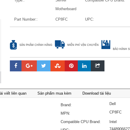
Type::
Server
Compatible CPU Brand:
Motherboard
Part Number::
CP8FC
UPC:
SẢN PHẨM CHÍNH HÃNG
MIỄN PHÍ VẬN CHUYỂN
BẢO HÀNH S
ài viết liên quan
Sản phẩm mua kèm
Download tài liệu
Dell
Brand:
CP8FC
MPN:
Compatible CPU Brand:
Intel
7448906627