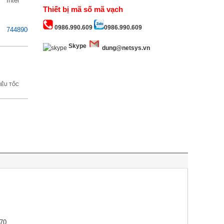
Intel
Thiết bị mã số mã vạch
0986.990.609
0986.990.609
744890662770
Skype
dung@netsys.vn
IÊU TỐC
70