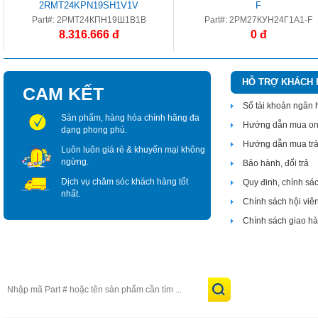
2RMT24KPN19SH1V1V
F
Part#: 2РМТ24КПН19Ш1В1В
Part#: 2РМ27КУН24Г1А1-F
8.316.666 đ
0 đ
HỖ TRỢ KHÁCH
CAM KẾT
Số tài khoản ngân
Sản phẩm, hàng hóa chính hãng đa
Hướng dẫn mua on
dạng phong phú.
Hướng dẫn mua tr
Luôn luôn giá rẻ & khuyến mại không
ngừng.
Bảo hành, đổi trả
Dịch vụ chăm sóc khách hàng tốt
Quy đinh, chính sá
nhất.
Chính sách hội viê
Chính sách giao h