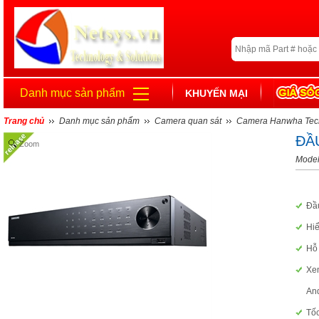
Danh mục sản phẩm
KHUYẾN MẠI
Trang chủ
Danh mục sản phẩm
Camera quan sát
Camera Hanwha Tec
ĐẦ
Zoom
Mode
Đầ
Hiể
Hỗ 
Xem
And
Tốc