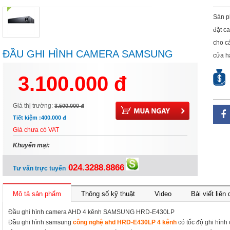
Sản p
đặt c
cho c
ĐẦU GHI HÌNH CAMERA SAMSUNG
cửa h
HRD-E430LP
3.100.000 đ
Giá thị trường:
3.500.000 đ
Tiết kiệm :
400.000 đ
Giá chưa có VAT
Khuyến mại:
024.3288.8866
Tư vấn trực tuyến
Mô tả sản phẩm
Thông số kỹ thuật
Video
Bài viết liên
Đầu ghi hình camera AHD 4 kênh SAMSUNG HRD-E430LP
Đầu ghi hình samsung
công nghệ ahd HRD-E430LP 4 kênh
có tốc độ ghi hình