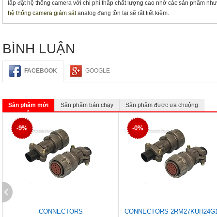
lắp đặt hệ thống camera với chi phí thấp chất lượng cao nhờ các sản phẩm nh
hệ thống camera giám sát
analog đang tồn tại sẽ rất tiết kiệm.
BÌNH LUẬN
FACEBOOK
GOOGLE
Sản phẩm mới
Sản phẩm bán chạy
Sản phẩm được ưa chuộng
-9%
-0%
CONNECTORS
CONNECTORS 2RM27KUH24G1