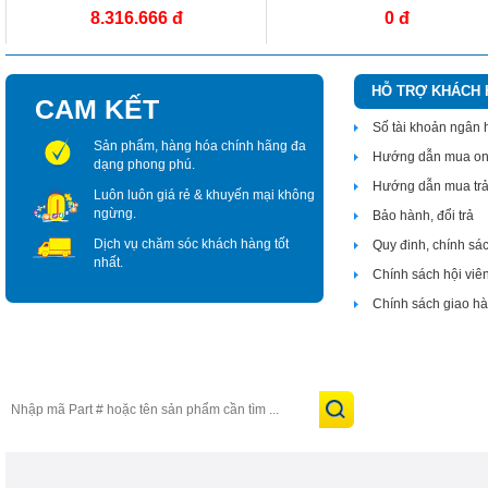
8.316.666 đ
0 đ
HỖ TRỢ KHÁCH
CAM KẾT
Số tài khoản ngân
Sản phẩm, hàng hóa chính hãng đa
Hướng dẫn mua on
dạng phong phú.
Hướng dẫn mua tr
Luôn luôn giá rẻ & khuyến mại không
ngừng.
Bảo hành, đổi trả
Dịch vụ chăm sóc khách hàng tốt
Quy đinh, chính sá
nhất.
Chính sách hội viê
Chính sách giao h