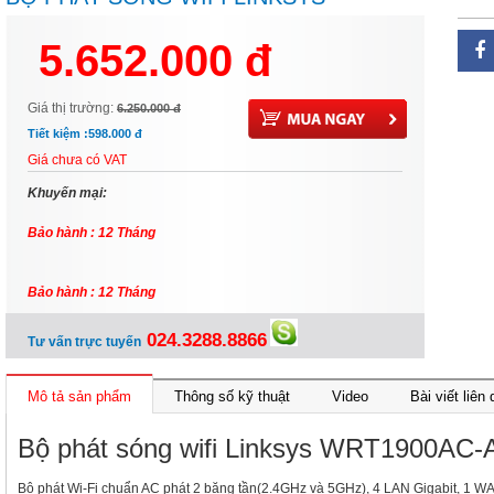
WRT1900AC-AP
5.652.000 đ
Giá thị trường:
6.250.000 đ
Tiết kiệm :
598.000 đ
Giá chưa có VAT
Khuyến mại:
Bảo hành : 12 Tháng
Bảo hành : 12 Tháng
024.3288.8866
Tư vấn trực tuyến
Mô tả sản phẩm
Thông số kỹ thuật
Video
Bài viết liên
Bộ phát sóng wifi Linksys WRT1900AC-
Bộ phát Wi-Fi chuẩn AC phát 2 băng tần(2.4GHz và 5GHz), 4 LAN Gigabit, 1 W