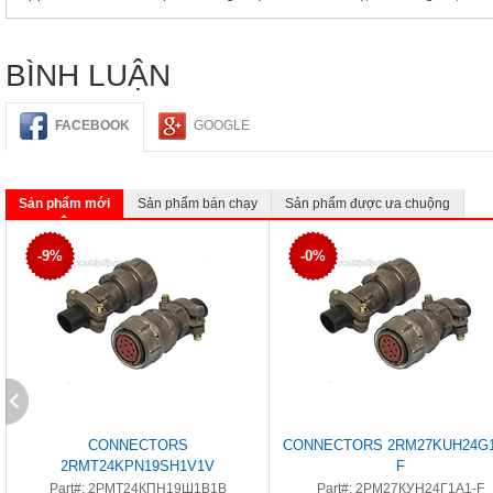
BÌNH LUẬN
FACEBOOK
GOOGLE
Sản phẩm mới
Sản phẩm bán chạy
Sản phẩm được ưa chuộng
-9%
-0%
CONNECTORS
CONNECTORS 2RM27KUH24G1
2RMT24KPN19SH1V1V
F
Part#: 2РМТ24КПН19Ш1В1В
Part#: 2РМ27КУН24Г1А1-F