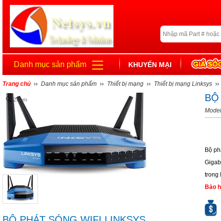
Danh mục sản phẩm
KHUYẾN MẠI
Trang chủ
Danh mục sản phẩm
Thiết bị mạng
Thiết bị mạng Linksys
BỘ
Zoom
Mode
Bộ ph
Gigab
trong
Bảo h
BỘ PHÁT SÓNG WIFI LINKSYS