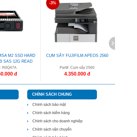
-3%
-2%
MSA M2 SSD HARD
CỤM SẤY FUJIFILM APEOS 2560
CỤM TR
TB SAS 12G READ
VE SFF 2.5IN
#: R0Q47A
Part#: Cụm sấy 2560
Par
50.000 đ
4.350.000 đ
CHÍNH SÁCH CHUNG
Chính sách bảo mật
Chính sách kiểm hàng
Chính sách cho doanh nghiệp
Chính sách vận chuyển