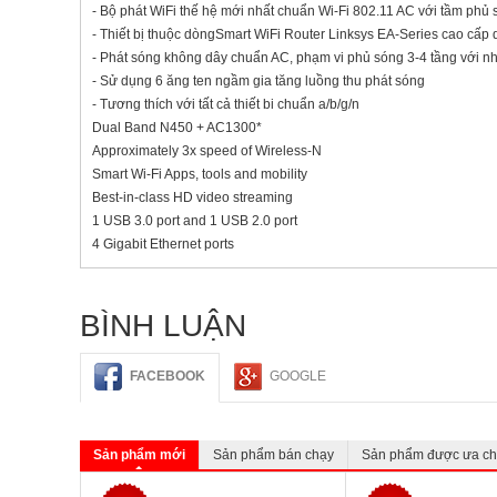
- Bộ phát WiFi thế hệ mới nhất chuẩn Wi-Fi 802.11 AC với tầm phủ 
- Thiết bị thuộc dòngSmart WiFi Router Linksys EA-Series cao cấp 
- Phát sóng không dây chuẩn AC, phạm vi phủ sóng 3-4 tầng với n
- Sử dụng 6 ăng ten ngầm gia tăng luồng thu phát sóng
- Tương thích với tất cả thiết bi chuẩn a/b/g/n
Dual Band N450 + AC1300*
Approximately 3x speed of Wireless-N
Smart Wi-Fi Apps, tools and mobility
Best-in-class HD video streaming
1 USB 3.0 port and 1 USB 2.0 port
4 Gigabit Ethernet ports
BÌNH LUẬN
FACEBOOK
GOOGLE
Sản phẩm mới
Sản phẩm bán chạy
Sản phẩm được ưa c