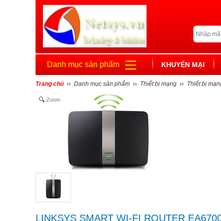
Danh mục sản phẩm
KHUYẾN MẠI
Trang chủ
Danh mục sản phẩm
Thiết bị mạng
Thiết bị mạn
Zoom
LINKSYS SMART WI-FI ROUTER EA670