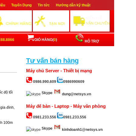
hiệu
Tuyển Dụng
Tin tức
Hướng dẫn kỹ thuật
ập
Đăng ký
288.8866
GIỎ HÀNG(
0
)
HỖ TRỢ
Tư vấn bán hàng
Máy chủ Server - Thiết bị mạng
0986.990.609
0986990609
c độ tối
Skype
dung@netsys.vn
Máy để bàn - Laptop - Máy văn phòng
gia đình,
0981.233.556
0981.233.556
ích 100m
Skype
kinhdoanh1@netsys.vn