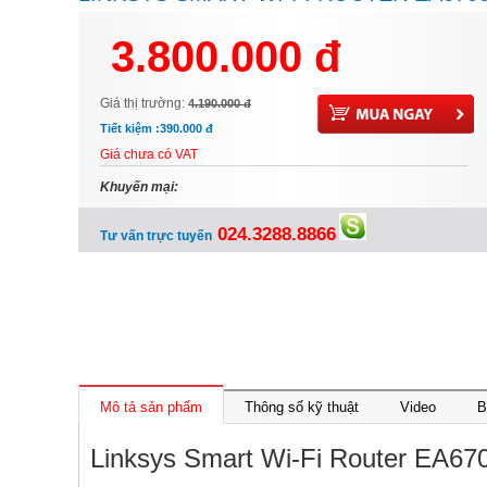
3.800.000 đ
Giá thị trường:
4.190.000 đ
Tiết kiệm :
390.000 đ
Giá chưa có VAT
Khuyến mại:
024.3288.8866
Tư vấn trực tuyến
Mô tả sản phẩm
Thông số kỹ thuật
Video
B
Linksys Smart Wi-Fi Router EA67