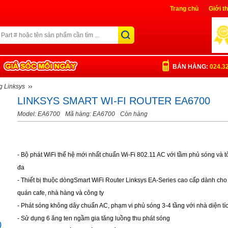
Trang chủ
Giới t
Liên Hệ
Đăng nh
BÁN HÀNG:
024.3
g Linksys
LINKSYS SMART WI-FI ROUTER EA6700
Model: EA6700
Mã hàng: EA6700
Còn hàng
- Bộ phát WiFi thế hệ mới nhất chuẩn Wi-Fi 802.11 AC với tầm phủ sóng và tố
đa
- Thiết bị thuộc dòngSmart WiFi Router Linksys EA-Series cao cấp dành cho 
quán cafe, nhà hàng và công ty
- Phát sóng không dây chuẩn AC, phạm vi phủ sóng 3-4 tầng với nhà diện t
- Sử dụng 6 ăng ten ngầm gia tăng luồng thu phát sóng
0