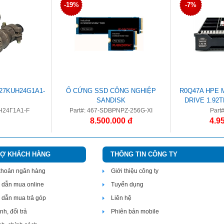
-19%
-7%
7KUH24G1A1-
Ổ CỨNG SSD CÔNG NGHIỆP
R0Q47A HPE 
SANDISK
DRIVE 1.92
INTENSI
Н24Г1А1-F
Part#: 467-SDBPNPZ-256G-XI
Part
8.500.000 đ
4.9
RỢ KHÁCH HÀNG
THÔNG TIN CÔNG TY
 khoản ngân hàng
Giới thiệu công ty
dẫn mua online
Tuyển dụng
dẫn mua trả góp
Liên hệ
h, đổi trả
Phiên bản mobile