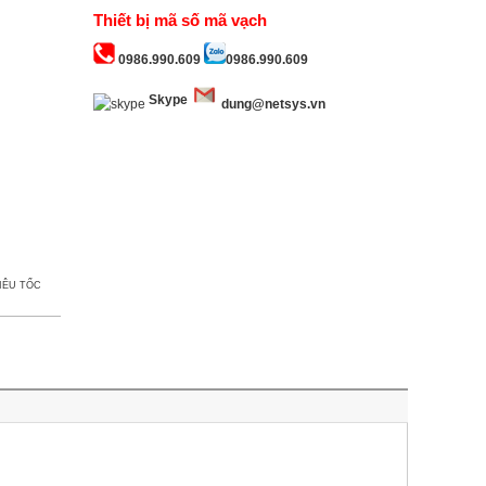
Thiết bị mã số mã vạch
0986.990.609
0986.990.609
Skype
dung@netsys.vn
IÊU TỐC