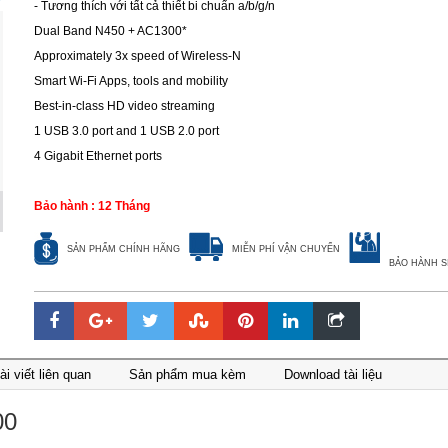
- Tương thích với tất cả thiết bi chuẩn a/b/g/n
Dual Band N450 + AC1300*
Approximately 3x speed of Wireless-N
Smart Wi-Fi Apps, tools and mobility
Best-in-class HD video streaming
1 USB 3.0 port and 1 USB 2.0 port
4 Gigabit Ethernet ports
Bảo hành : 12 Tháng
SẢN PHẨM CHÍNH HÃNG
MIỄN PHÍ VẬN CHUYỂN
BẢO HÀNH S
ài viết liên quan
Sản phẩm mua kèm
Download tài liệu
00