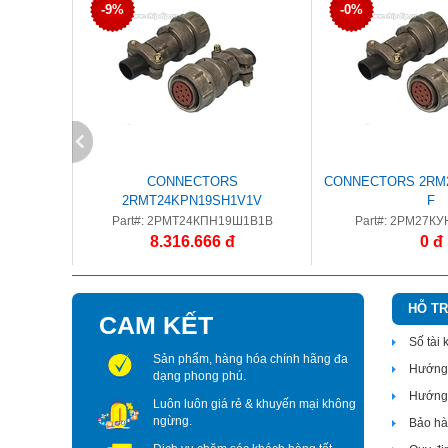
-9%
-0%
CONNECTORS
CONNECTORS 2RM2
2RMT24KPN19SH1V1V
F
Part#: 2РМТ24КПН19Ш1В1В
Part#: 2РМ27КУ
8.316.666 đ
0 đ
HỖ T
CAM KẾT
Số tài
Sản phẩm, hàng hóa chính hãng đa
Hướng 
dạng phong phú.
Hướng 
Luôn luôn giá rẻ & khuyến mại không
ngừng.
Bảo hàn