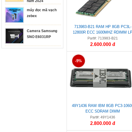
năm 2024
máy đọc mã vạch
zebex
713983-B21 RAM HP 8GB PC3L-
Camera Samsung
12800R ECC 1600MHZ RDIMM L
SNO E6031RP
Part#: 713983-B21
2.600.000 đ
-9%
49Y1436 RAM IBM 8GB PC3-1060
ECC SDRAM DIMM
Part#: 49Y1436
2.800.000 đ