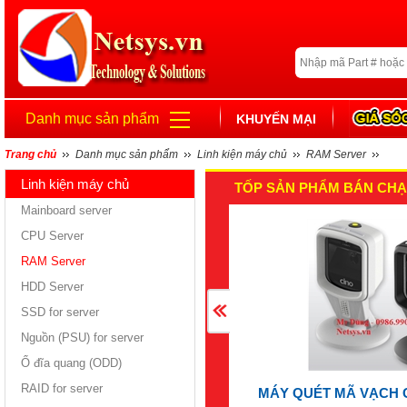
Danh mục sản phẩm
KHUYẾN MẠI
Trang chủ
Danh mục sản phẩm
Linh kiện máy chủ
RAM Server
Linh kiện máy chủ
TỐP SẢN PHẨM BÁN CHẠ
Mainboard server
CPU Server
RAM Server
HDD Server
SSD for server
Nguồn (PSU) for server
Ổ đĩa quang (ODD)
RAID for server
MÁY QUÉT MÃ VẠCH 