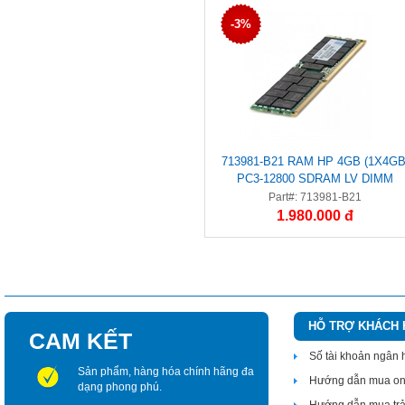
-3%
713981-B21 RAM HP 4GB (1X4GB
PC3-12800 SDRAM LV DIMM
Part#: 713981-B21
1.980.000 đ
HỖ TRỢ KHÁCH
CAM KẾT
Số tài khoản ngân
Sản phẩm, hàng hóa chính hãng đa
Hướng dẫn mua on
dạng phong phú.