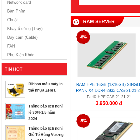
Network card
Bàn Phím
Chuột
RAM SERVER
Khay ổ cứng (Tray)
-8%
Dây cắm (Cable)
FAN
Phụ Kiện Khác
TIN HOT
Ribbon màu máy in
RAM HPE 16GB (1X16GB) SINGL
thẻ nhựa Zebra
RANK X4 DDR4-2933 CAS-21-21-2
REGISTERED SMART MEMORY K
Part#: HPE CAS-21-21-21
3.950.000 đ
Thông báo lịch nghỉ
lễ 30/4-1/5 năm
2024
-9%
Thông báo lịch nghỉ
Giỗ Tổ Hùng Vương