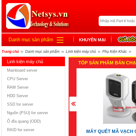
Danh mục sản phẩm
KHUYẾN MẠI
Trang chủ
Danh mục sản phẩm
Linh kiện máy chủ
Phụ Kiện Khác
Linh kiện máy chủ
TỐP SẢN PHẨM BÁN CHẠ
Mainboard server
CPU Server
RAM Server
HDD Server
SSD for server
Nguồn (PSU) for server
Ổ đĩa quang (ODD)
RAID for server
MÁY QUÉT MÃ VẠCH 