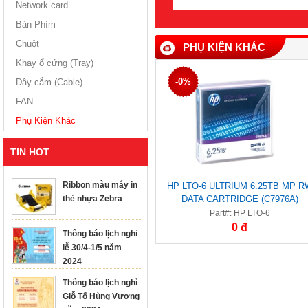
Network card
Bàn Phím
Chuột
PHỤ KIỆN KHÁC
Khay ổ cứng (Tray)
-0%
Dây cắm (Cable)
FAN
Phụ Kiện Khác
TIN HOT
Ribbon màu máy in
HP LTO-6 ULTRIUM 6.25TB MP R
thẻ nhựa Zebra
DATA CARTRIDGE (C7976A)
Part#: HP LTO-6
0 đ
Thông báo lịch nghỉ
lễ 30/4-1/5 năm
2024
Thông báo lịch nghỉ
Giỗ Tổ Hùng Vương