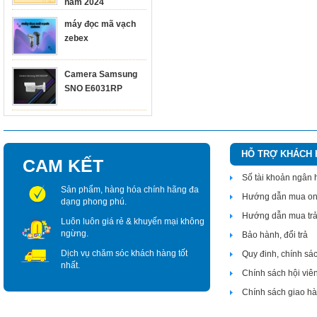
năm 2024
máy đọc mã vạch
zebex
Camera Samsung
SNO E6031RP
HỖ TRỢ KHÁCH
CAM KẾT
Số tài khoản ngân
Sản phẩm, hàng hóa chính hãng đa
Hướng dẫn mua on
dạng phong phú.
Hướng dẫn mua tr
Luôn luôn giá rẻ & khuyến mại không
ngừng.
Bảo hành, đổi trả
Dịch vụ chăm sóc khách hàng tốt
Quy đinh, chính sá
nhất.
Chính sách hội viê
Chính sách giao h