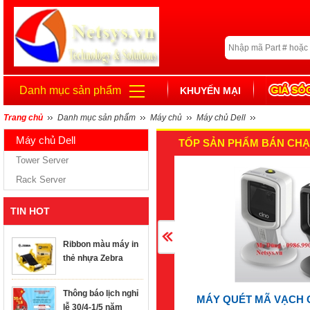
Danh mục sản phẩm
KHUYẾN MẠI
Trang chủ
Danh mục sản phẩm
Máy chủ
Máy chủ Dell
Máy chủ Dell
TỐP SẢN PHẨM BÁN CHẠ
Tower Server
Rack Server
TIN HOT
Ribbon màu máy in
thẻ nhựa Zebra
Thông báo lịch nghỉ
MÁY QUÉT MÃ VẠCH 
lễ 30/4-1/5 năm