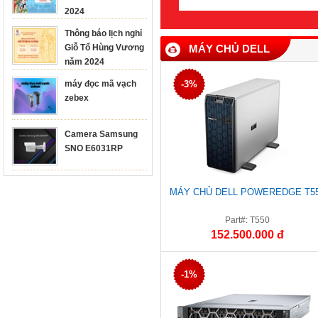
2024
Thông báo lịch nghỉ
Giỗ Tổ Hùng Vương
MÁY CHỦ DELL
năm 2024
máy đọc mã vạch
-3%
zebex
Camera Samsung
SNO E6031RP
MÁY CHỦ DELL POWEREDGE T5
Part#: T550
152.500.000 đ
-1%