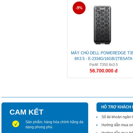
-9%
MÁY CHỦ DELL POWEREDGE T3
8X3.5 - E-2334G/16GB/2TBSATA
/H755/PSU600W HOT PLUG
Part#: T350 8x3.5
56.700.000 đ
HỖ TRỢ KHÁCH
CAM KẾT
Số tài khoản ngân
Sản phẩm, hàng hóa chính hãng đa
Hướng dẫn mua on
dạng phong phú.