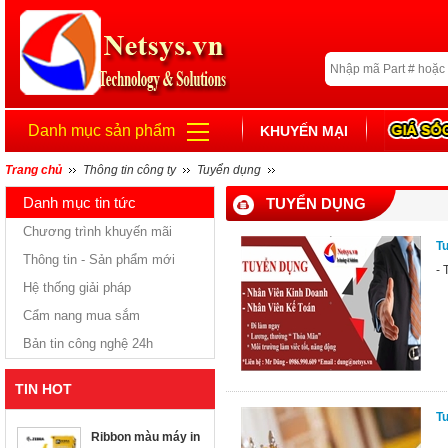
Danh mục sản phẩm
KHUYẾN MẠI
Trang chủ
Thông tin công ty
Tuyển dụng
Danh mục tin tức
TUYỂN DỤNG
Chương trình khuyến mãi
Tu
Thông tin - Sản phẩm mới
- 
Hệ thống giải pháp
Cẩm nang mua sắm
Bản tin công nghệ 24h
TIN HOT
T
Ribbon màu máy in