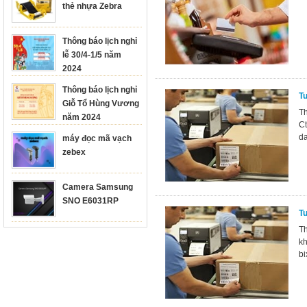
thẻ nhựa Zebra
Thông báo lịch nghỉ
lễ 30/4-1/5 năm
2024
Thông báo lịch nghỉ
Tu
Giỗ Tổ Hùng Vương
Th
năm 2024
Ct
da
máy đọc mã vạch
zebex
Camera Samsung
SNO E6031RP
Tu
Th
kh
bi