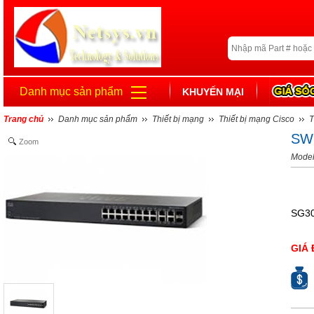
Danh mục sản phẩm
KHUYẾN MẠI
Trang chủ
Danh mục sản phẩm
Thiết bị mạng
Thiết bị mạng Cisco
T
SW
Zoom
Mode
SG30
GIÁ 