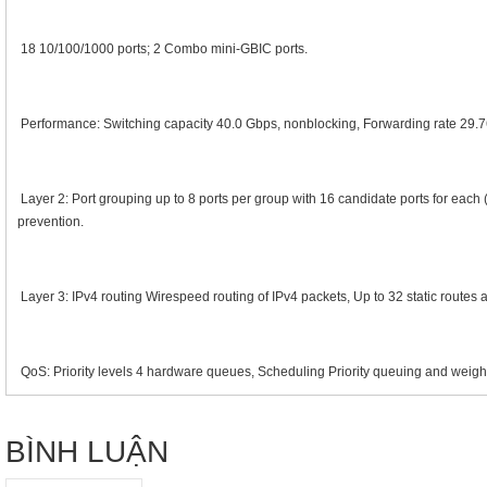
18 10/100/1000 ports; 2 Combo mini-GBIC ports.
Performance: Switching capacity 40.0 Gbps, nonblocking, Forwarding rate 29.
Layer 2: Port grouping up to 8 ports per group with 16 candidate ports for ea
prevention.
Layer 3: IPv4 routing Wirespeed routing of IPv4 packets, Up to 32 static routes
QoS: Priority levels 4 hardware queues, Scheduling Priority queuing and wei
BÌNH LUẬN