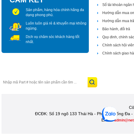
Số tài khoản ngân
Sản phẩm, hàng hóa chính hãng đa
Hướng dẫn mua on
dạng phong phú.
Hướng dẫn mua tr
Luôn luôn giá rẻ & khuyến mại không
ngừng.
Bảo hành, đổi trả
Dịch vụ chăm sóc khách hàng tốt
Quy đinh, chính sá
nhất.
Chính sách hội viê
Chính sách giao h
Cô
ĐCĐK: Số 19 ngõ 133 Thái Hà - Phường Đống Đa - 
Email:
admin@net