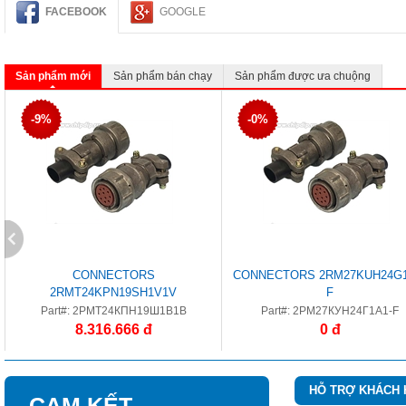
FACEBOOK
GOOGLE
Sản phẩm mới
Sản phẩm bán chạy
Sản phẩm được ưa chuộng
-9%
-0%
CONNECTORS
CONNECTORS 2RM27KUH24G1
2RMT24KPN19SH1V1V
F
Part#: 2РМТ24КПН19Ш1В1В
Part#: 2РМ27КУН24Г1А1-F
8.316.666 đ
0 đ
HỖ TRỢ KHÁCH
CAM KẾT