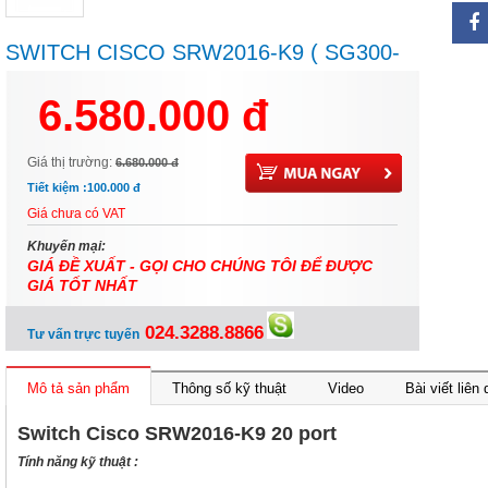
SWITCH CISCO SRW2016-K9 ( SG300-
20 )
6.580.000 đ
Giá thị trường:
6.680.000 đ
Tiết kiệm :
100.000 đ
Giá chưa có VAT
Khuyến mại:
GIÁ ĐỀ XUẤT - GỌI CHO CHÚNG TÔI ĐỂ ĐƯỢC
GIÁ TỐT NHẤT
024.3288.8866
Tư vấn trực tuyến
Mô tả sản phẩm
Thông số kỹ thuật
Video
Bài viết liên
Switch Cisco SRW2016-K9 20 port
Tính năng kỹ thuật :