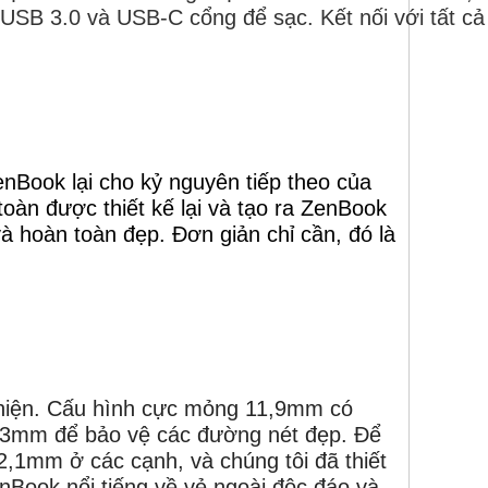
 USB 3.0 và
USB-C
cổng để sạc. Kết nối với tất cả 
enBook lại cho kỷ nguyên tiếp theo của
 toàn được thiết kế lại và tạo ra ZenBook
 hoàn toàn đẹp. Đơn giản chỉ cần, đó là
c hiện. Cấu hình cực mỏng 11,9mm có
cao 3mm để bảo vệ các đường nét đẹp. Để
2,1mm ở các cạnh, và chúng tôi đã thiết
Book nổi tiếng về vẻ ngoài độc đáo và