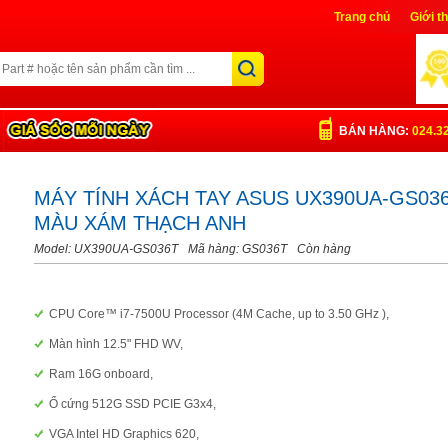
Trang chủ
Giới t
Liên Hệ
Đăng nh
BÁN HÀNG:
024.3
MÁY TÍNH XÁCH TAY ASUS UX390UA-GS03
MÀU XÁM THẠCH ANH
Model: UX390UA-GS036T
Mã hàng: GS036T
Còn hàng
CPU Core™ i7-7500U Processor (4M Cache, up to 3.50 GHz ),
Màn hình 12.5" FHD WV,
Ram 16G onboard,
Ổ cứng 512G SSD PCIE G3x4,
VGA Intel HD Graphics 620,