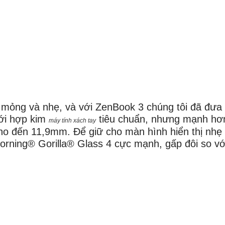
ế mỏng và nhẹ, và với ZenBook 3 chúng tôi đã đưa
ới hợp kim
tiêu chuẩn, nhưng mạnh hơn
máy tính xách tay
cho đến 11,9mm.
Để giữ cho màn hình hiển thị nh
orning® Gorilla® Glass 4 cực mạnh, gấp đôi so với