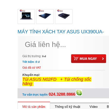
MÁY TÍNH XÁCH TAY ASUS UX390UA-
GS036T MÀU XÁM THẠCH ANH
Giá liên hệ...
Giá thị trường:
0 đ
Tiết kiệm :
0 đ
Giá đã có VAT
Khuyến mại:
Túi ASUS N02FD + Túi chống sốc
hãng
024.3288.8866
Tư vấn trực tuyến
Mô tả sản phẩm
Thông số kỹ thuật
Video
B