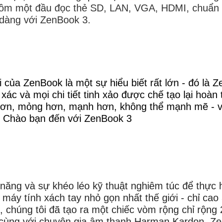
 gồm một đầu đọc thẻ SD, LAN, VGA, HDMI, chuẩn
 dàng với ZenBook 3.
của ZenBook là một sự hiểu biết rất lớn - đó là Z
xác và mọi chi tiết tinh xảo được chế tạo lại hoàn
 hơn, mỏng hơn, mạnh hơn, không thể mạnh mẽ - và
i. Chào bạn đến với ZenBook 3
 năng và sự khéo léo kỹ thuật nghiêm túc để thự
lề máy tính xách tay nhỏ gọn nhất thế giới - chỉ 
 chúng tôi đã tạo ra một chiếc vòm rộng chỉ rộng 
ùng với chuyên gia âm thanh Harman Kardon. Zen