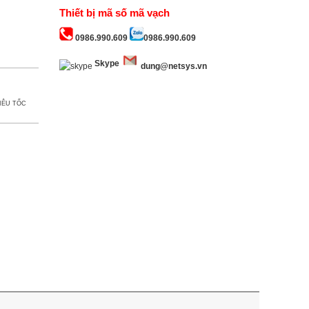
Thiết bị mã số mã vạch
0986.990.609
0986.990.609
Skype
dung@netsys.vn
IÊU TỐC