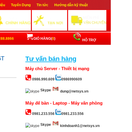
hiệu
Tuyển Dụng
Tin tức
Hướng dẫn kỹ thuật
ập
Đăng ký
288.8866
GIỎ HÀNG(
0
)
HỖ TRỢ
6T
Tư vấn bán hàng
Máy chủ Server - Thiết bị mạng
0986.990.609
0986990609
Skype
dung@netsys.vn
Máy để bàn - Laptop - Máy văn phòng
0981.233.556
0981.233.556
Skype
kinhdoanh1@netsys.vn