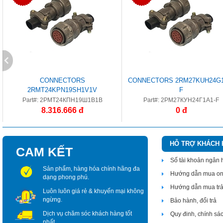
CONNECTORS
CONNECTORS 2RM27KUH24G1
2RMT24KPN19SH1V1V
F
Part#: 2РМТ24КПН19Ш1В1В
Part#: 2РМ27КУН24Г1А1-F
8.316.666 đ
0 đ
HỖ TRỢ KHÁCH
CAM KẾT
Số tài khoản ngân
Sản phẩm, hàng hóa chính hãng đa
Hướng dẫn mua on
dạng phong phú.
Hướng dẫn mua tr
Luôn luôn giá rẻ & khuyến mại không
ngừng.
Bảo hành, đổi trả
Dịch vụ chăm sóc khách hàng tốt
Quy đinh, chính sá
nhất.