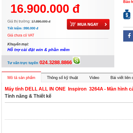
Bảo h
16.900.000 đ
Giá thị trường:
17.890.000 đ
Tiết kiệm :
990.000 đ
Giá chưa có VAT
Khuyến mại:
Hỗ trợ cài đặt win & phần mềm
024.3288.8866
Tư vấn trực tuyến
Mô tả sản phẩm
Thông số kỹ thuật
Video
Bài viết liên
Máy tính DELL ALL IN ONE Inspiron 3264A - Màn hình 
Tính năng & Thiết kế