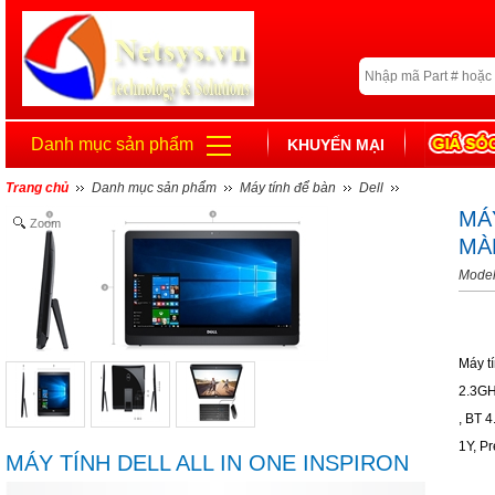
Danh mục sản phẩm
KHUYẾN MẠI
Trang chủ
Danh mục sản phẩm
Máy tính để bàn
Dell
MÁY
Zoom
MÀ
Model
Máy t
2.3GH
, BT 
1Y, P
MÁY TÍNH DELL ALL IN ONE INSPIRON
3264A - MÀN HÌNH CẢM ỨNG