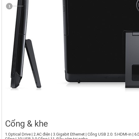
Cổng & khe
1.Optical Drive |
2.AC điện |
3.Gigabit Ethernet |
Cổng USB 2.0.
5.HDMI-in |
6.
Cổng |
10.USB 3.0 Cổng |
11. Đầu cắm tai nghe