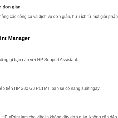
n đơn giản
ng các công cụ và dịch vụ đơn giản, hữu ích từ một giải pháp 
5
u.
hững gì bạn cần với HP Support Assistant.
ệp trên HP 280 G3 PCI MT, bạn sẽ có năng suất ngay!
 HP ePrint làm cho việc in không dây đơn giản, không cần đến 