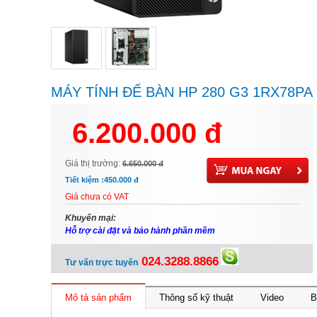
MÁY TÍNH ĐỂ BÀN HP 280 G3 1RX78PA
6.200.000 đ
Giá thị trường:
6.650.000 đ
Tiết kiệm :
450.000 đ
Giá chưa có VAT
Khuyến mại:
Hỗ trợ cài đặt và bảo hành phần mềm
024.3288.8866
Tư vấn trực tuyến
Mô tả sản phẩm
Thông số kỹ thuật
Video
B