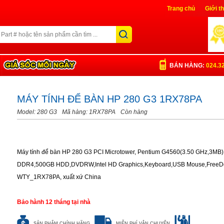
Trang chủ
Giới t
Liên Hệ
Đăng nh
BÁN HÀNG:
024.3
MÁY TÍNH ĐỂ BÀN HP 280 G3 1RX78PA
Model: 280 G3
Mã hàng: 1RX78PA
Còn hàng
Máy tính để bàn HP 280 G3 PCI Microtower, Pentium G4560(3.50 GHz,3M
DDR4,500GB HDD,DVDRW,Intel HD Graphics,Keyboard,USB Mouse,FreeD
WTY_1RX78PA, xuất xứ China
Bảo hành 12 tháng tại nhà
SẢN PHẨM CHÍNH HÃNG
MIỄN PHÍ VẬN CHUYỂN