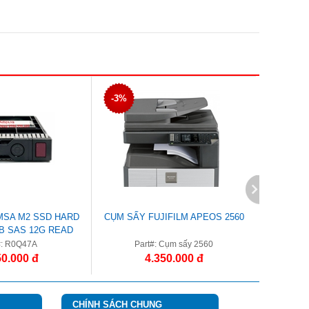
-3%
-2%
MSA M2 SSD HARD
CỤM SẤY FUJIFILM APEOS 2560
CỤM TR
TB SAS 12G READ
VE SFF 2.5IN
#: R0Q47A
Part#: Cụm sấy 2560
Par
50.000 đ
4.350.000 đ
CHÍNH SÁCH CHUNG