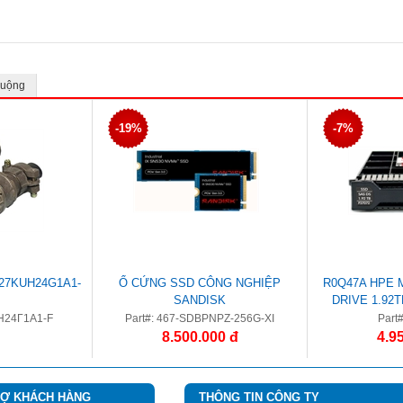
huộng
-19%
-7%
7KUH24G1A1-
Ổ CỨNG SSD CÔNG NGHIỆP
R0Q47A HPE 
SANDISK
DRIVE 1.92
INTENSI
Н24Г1А1-F
Part#: 467-SDBPNPZ-256G-XI
Part
8.500.000 đ
4.9
RỢ KHÁCH HÀNG
THÔNG TIN CÔNG TY