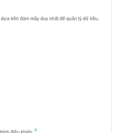
dựa trên đám mây duy nhất để quản lý dữ liệu,
6
trình điều khiển.