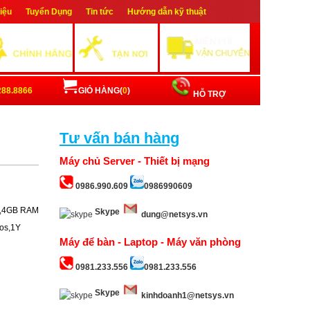
hiệu
Tuyển Dụng
Tin tức
Hướng dẫn kỹ thuật
ập
Đăng ký
288.8866
GIỎ HÀNG(
0
)
HỖ TRỢ
Tư vấn bán hàng
Máy chủ Server - Thiết bị mạng
0986.990.609
0986990609
B),4GB RAM
Skype
dung@netsys.vn
os,1Y
Máy để bàn - Laptop - Máy văn phòng
0981.233.556
0981.233.556
Skype
kinhdoanh1@netsys.vn