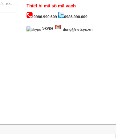
IÊU TỐC
Thiết bị mã số mã vạch
0986.990.609
0986.990.609
Skype
dung@netsys.vn