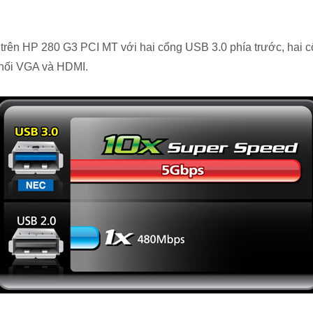
SB trên HP 280 G3 PCI MT với hai cổng USB 3.0 phía trước, hai
t nối VGA và HDMI.