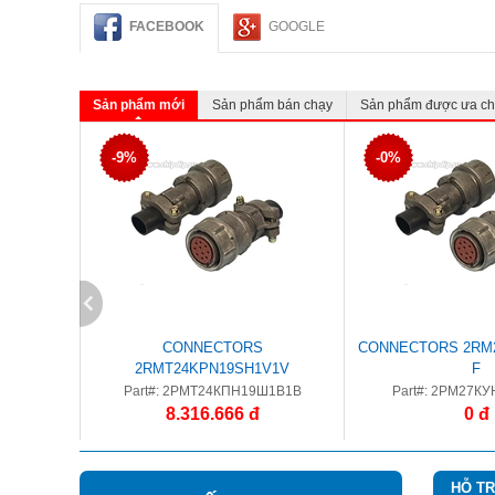
FACEBOOK
GOOGLE
Sản phẩm mới
Sản phẩm bán chạy
Sản phẩm được ưa c
-9%
-0%
CONNECTORS
CONNECTORS 2RM2
2RMT24KPN19SH1V1V
F
Part#: 2РМТ24КПН19Ш1В1В
Part#: 2РМ27КУ
8.316.666 đ
0 đ
HỖ T