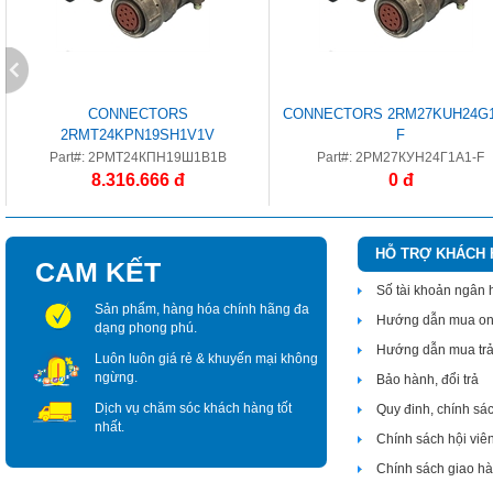
CONNECTORS
CONNECTORS 2RM27KUH24G1
2RMT24KPN19SH1V1V
F
Part#: 2РМТ24КПН19Ш1В1В
Part#: 2РМ27КУН24Г1А1-F
8.316.666 đ
0 đ
HỖ TRỢ KHÁCH
CAM KẾT
Số tài khoản ngân
Sản phẩm, hàng hóa chính hãng đa
Hướng dẫn mua on
dạng phong phú.
Hướng dẫn mua tr
Luôn luôn giá rẻ & khuyến mại không
ngừng.
Bảo hành, đổi trả
Dịch vụ chăm sóc khách hàng tốt
Quy đinh, chính sá
nhất.
Chính sách hội viê
Chính sách giao h