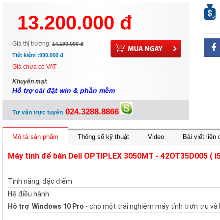
3050MT - 42OT350W04 ( I5 7500/
13.200.000 đ
4GB/1TB/WIN 10)
Giá thị trường:
14.190.000 đ
Tiết kiệm :
990.000 đ
Giá chưa có VAT
Khuyến mại:
Hỗ trợ cài đặt win & phần mềm
024.3288.8866
Tư vấn trực tuyến
Mô tả sản phẩm
Thông số kỹ thuật
Video
Bài viết liên
Máy tính để bàn Dell OPTIPLEX 3050MT - 42OT35D005 ( i
Tính năng, đặc điểm
Hệ điều hành
Hỗ trợ Windows 10 Pro
- cho một trải nghiệm máy tính trơn tru và l