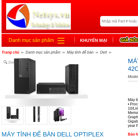
Danh mục sản phẩm
KHUYẾN MẠI
Trang chủ
Danh mục sản phẩm
Máy tính để bàn
Dell
MÁ
Zoom
42O
Mode
Máy t
• Pro
10/Li
Memor
Graphi
Gigab
year 
MÁY TÍNH ĐỂ BÀN DELL OPTIPLEX
Bảo h