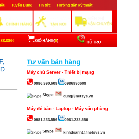
hiệu
Tuyển Dụng
Tin tức
Hướng dẫn kỹ thuật
ập
Đăng ký
288.8866
GIỎ HÀNG(
0
)
HỖ TRỢ
F,
Tư vấn bán hàng
SD
Máy chủ Server - Thiết bị mạng
0986.990.609
0986990609
Skype
dung@netsys.vn
Máy để bàn - Laptop - Máy văn phòng
0981.233.556
0981.233.556
Skype
kinhdoanh1@netsys.vn