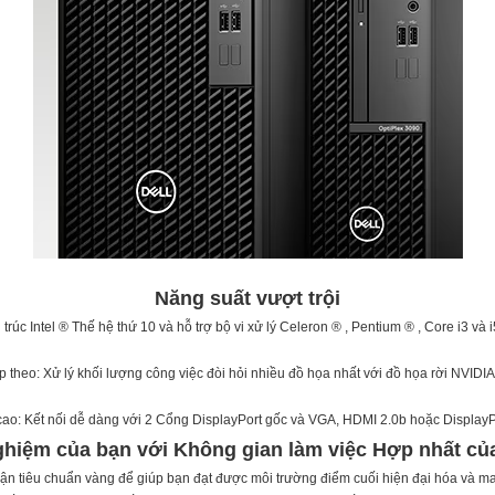
Năng suất vượt trội
trúc Intel ® Thế hệ thứ 10 và hỗ trợ bộ vi xử lý Celeron ® , Pentium ® , Core i3 
p theo: Xử lý khối lượng công việc đòi hỏi nhiều đồ họa nhất với đồ họa rời NVIDI
cao: Kết nối dễ dàng với 2 Cổng DisplayPort gốc và VGA, HDMI 2.0b hoặc DisplayPo
nghiệm của bạn với Không gian làm việc Hợp nhất củ
cận tiêu chuẩn vàng để giúp bạn đạt được môi trường điểm cuối hiện đại hóa và ma