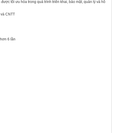
được tối ưu hóa trong quá trình triển khai, bảo mật, quản lý và hỗ
g và CNTT
 hơn 6 lần