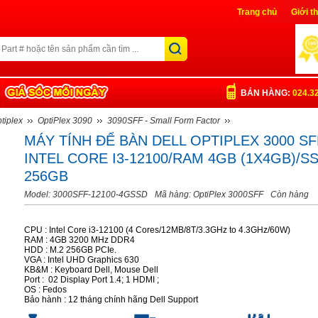
Trang chủ
Giới t
Liên Hệ
Đăng nh
BÁN HÀNG:
024.3
tiplex
OptiPlex 3090
3090SFF - Small Form Factor
MÁY TÍNH ĐỂ BÀN DELL OPTIPLEX 3000 SF
INTEL CORE I3-12100/RAM 4GB (1X4GB)/S
256GB
Model: 3000SFF-12100-4GSSD
Mã hàng: OptiPlex 3000SFF
Còn hàng
CPU : Intel Core i3-12100 (4 Cores/12MB/8T/3.3GHz to 4.3GHz/60W)
RAM : 4GB 3200 MHz DDR4
HDD : M.2 256GB PCIe.
VGA : Intel UHD Graphics 630
KB&M : Keyboard Dell, Mouse Dell
Port : 02 Display Port 1.4; 1 HDMI ;
OS : Fedos
Bảo hành : 12 tháng chính hãng Dell Support