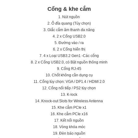
Cổng & khe cắm
1. Nút nguồn
2. Ổ đĩa quang (Tùy chọn)
3. Giắc cắm âm thanh đa năng
4. 2 x Cổng USB2.0
5. Đường vào / ra
6. 2 x Cổng hiển thị
7. 4 x Loại USB3.2 Gen1 -Các cổng
8. 2 x Cổng USB2.0, có Bật nguồn thông minh
9. Cổng RJ-45
10. Chốt không cần dụng cụ
11. Cổng tùy chọn: VGA / DP1.4 / HDMI 2.0
12. Cổng nối tiếp / PS2 tùy chọn
13. K-lock
14. Knock-out Slots for Wireless Antenna
15. Khe cắm PCIe x1
16. Khe cắm PCIe x16
17. Kết nối nguồn
18. Vòng khóa móc
19. Đèn báo nguồn