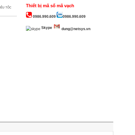
Thiết bị mã số mã vạch
IÊU TỐC
0986.990.609
0986.990.609
Skype
dung@netsys.vn