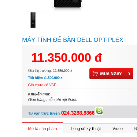
MÁY TÍNH ĐỂ BÀN DELL OPTIPLEX
3000 SFF, INTEL CORE I3-12100/RAM
11.350.000 đ
4GB (1X4GB)/SSD 256GB
Giá thị trường:
12.850.000 đ
Tiết kiệm :
1.500.000 đ
Giá chưa có VAT
Khuyến mại:
Giao hàng miễn phí nội thành
024.3288.8866
Tư vấn trực tuyến
Mô tả sản phẩm
Thông số kỹ thuật
Video
B