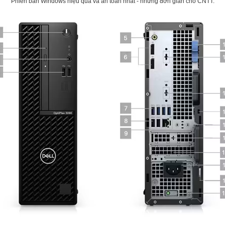
Phiên bản Windows hiệu quả và an toàn nhất - nhưng đơn giản cho CNTT.