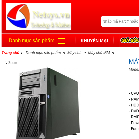
Danh mục sản phẩm
KHUYẾN MẠI
Trang chủ
Danh mục sản phẩm
Máy chủ
Máy chủ IBM
MÁ
Zoom
Model
- CPU
- RA
- HDD
- DVD
- RAI
- Pow
- Form