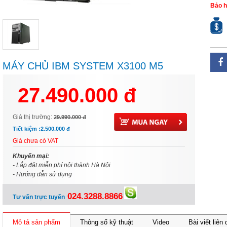
Bảo h
MÁY CHỦ IBM SYSTEM X3100 M5
(5457-C5A)
27.490.000 đ
Giá thị trường:
29.990.000 đ
Tiết kiệm :
2.500.000 đ
Giá chưa có VAT
Khuyến mại:
- Lắp đặt miễn phí nội thành Hà Nội
- Hướng dẫn sử dụng
024.3288.8866
Tư vấn trực tuyến
Mô tả sản phẩm
Thông số kỹ thuật
Video
Bài viết liên