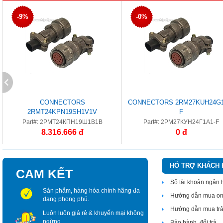
-9%
-0%
CONNECTORS
CONNECTORS 2RM27KUH24G1
2RMT24KPN19SH1V1V
F
Part#: 2РМТ24КПН19Ш1В1В
Part#: 2РМ27КУН24Г1А1-F
8.316.666 đ
0 đ
HỖ TRỢ KHÁCH
CAM KẾT
Số tài khoản ngân
Sản phẩm, hàng hóa chính hãng đa
Hướng dẫn mua on
dạng phong phú.
Hướng dẫn mua tr
Luôn luôn giá rẻ & khuyến mại không
ngừng.
Bảo hành, đổi trả