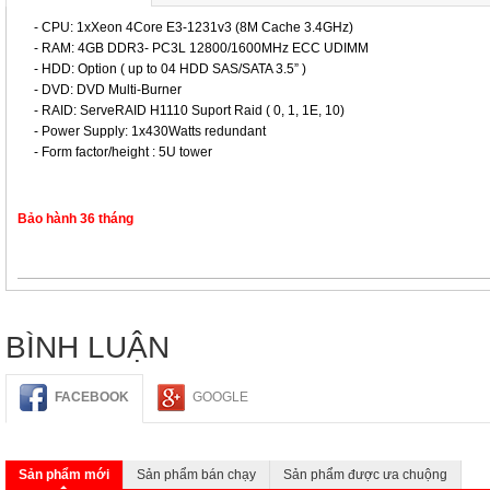
- CPU: 1xXeon 4Core E3-1231v3 (8M Cache 3.4GHz)
- RAM: 4GB DDR3- PC3L 12800/1600MHz ECC UDIMM
- HDD: Option ( up to 04 HDD SAS/SATA 3.5” )
- DVD: DVD Multi-Burner
- RAID: ServeRAID H1110 Suport Raid ( 0, 1, 1E, 10)
- Power Supply: 1x430Watts redundant
- Form factor/height : 5U tower
Bảo hành 36 tháng
BÌNH LUẬN
FACEBOOK
GOOGLE
Sản phẩm mới
Sản phẩm bán chạy
Sản phẩm được ưa chuộng