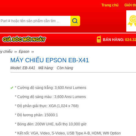
Trang chủ
Giới t
Liên Hệ
Đăng nh
BÁN HÀNG:
024.3
y chiếu
Epson
MÁY CHIẾU EPSON EB-X41
Model: EB-X41
Mã hàng:
Còn hàng
* Cường độ sáng trắng: 3,600 Ansi Lumens
* Cường độ sáng màu : 3,600 Ansi Lumens
* Độ phân giải thực: XGA (1,024 x 768)
* Độ tương phản: 15000:1
* Bóng đèn: 200W UHE, tuổi thọ 10,000 giờ
* Kết nối: VGA, Video, S-Video, USB Type A-B, HDMI, Wifi Option