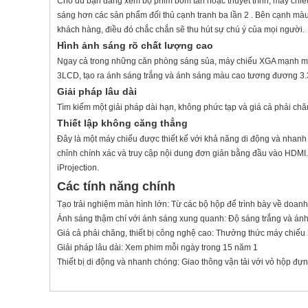
Cho dù bạn đang xem bộ phim bom tấn hoặc thuyết trình, máy chi
sáng hơn các sản phẩm đối thủ cạnh tranh ba lần 2 . Bên cạnh màu
khách hàng, điều đó chắc chắn sẽ thu hút sự chú ý của mọi người.
Hình ảnh sáng rõ chất lượng cao
Ngay cả trong những căn phòng sáng sủa, máy chiếu XGA mạnh mẽ n
3LCD, tạo ra ánh sáng trắng và ánh sáng màu cao tương đương 3
Giải pháp lâu dài
Tìm kiếm một giải pháp dài hạn, không phức tạp và giá cả phải ch
Thiết lập không căng thẳng
Đây là một máy chiếu được thiết kế với khả năng di động và nhanh
chỉnh chính xác và truy cập nội dung đơn giản bằng đầu vào HDMI.
iProjection.
Các tính năng chính
Tạo trải nghiệm màn hình lớn: Từ các bộ hộp để trình bày về doanh
Ánh sáng thậm chí với ánh sáng xung quanh: Độ sáng trắng và án
Giá cả phải chăng, thiết bị công nghệ cao: Thưởng thức máy chiế
Giải pháp lâu dài: Xem phim mỗi ngày trong 15 năm 1
Thiết bị di động và nhanh chóng: Giao thông vận tải với vỏ hộp đựn