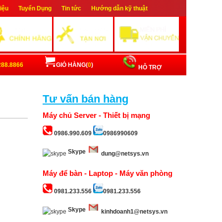
hiệu
Tuyển Dụng
Tin tức
Hướng dẫn kỹ thuật
ập
Đăng ký
288.8866
GIỎ HÀNG(
0
)
HỖ TRỢ
Tư vấn bán hàng
Máy chủ Server - Thiết bị mạng
0986.990.609
0986990609
Skype
dung@netsys.vn
Máy để bàn - Laptop - Máy văn phòng
0981.233.556
0981.233.556
Skype
kinhdoanh1@netsys.vn