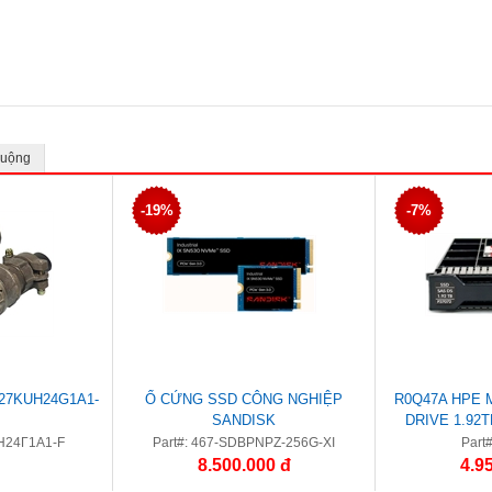
huộng
-19%
-7%
7KUH24G1A1-
Ổ CỨNG SSD CÔNG NGHIỆP
R0Q47A HPE 
SANDISK
DRIVE 1.92
INTENSI
Н24Г1А1-F
Part#: 467-SDBPNPZ-256G-XI
Part
8.500.000 đ
4.9