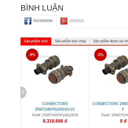
BÌNH LUẬN
FACEBOOK
GOOGLE
Sản phẩm mới
Sản phẩm bán chạy
Sản phẩm được ưa c
-9%
-0%
CONNECTORS
CONNECTORS 2RM2
2RMT24KPN19SH1V1V
F
Part#: 2РМТ24КПН19Ш1В1В
Part#: 2РМ27КУ
8.316.666 đ
0 đ