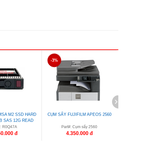
-3%
-2%
MSA M2 SSD HARD
CỤM SẤY FUJIFILM APEOS 2560
CỤM TR
TB SAS 12G READ
VE SFF 2.5IN
#: R0Q47A
Part#: Cụm sấy 2560
Par
50.000 đ
4.350.000 đ