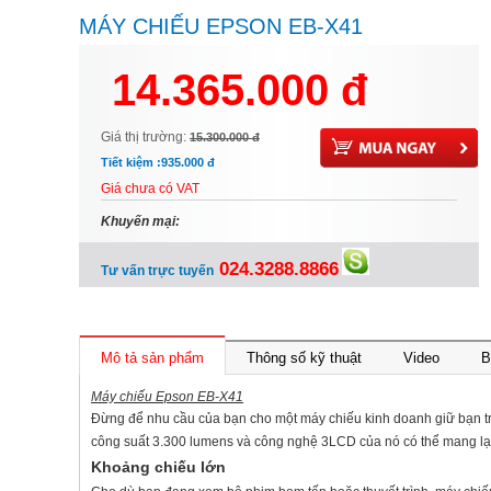
MÁY CHIẾU EPSON EB-X41
14.365.000 đ
Giá thị trường:
15.300.000 đ
Tiết kiệm :
935.000 đ
Giá chưa có VAT
Khuyến mại:
024.3288.8866
Tư vấn trực tuyến
Mô tả sản phẩm
Thông số kỹ thuật
Video
B
Máy chiếu Epson EB-X41
Đừng để nhu cầu của bạn cho một máy chiếu kinh doanh giữ bạn trở
công suất 3.300 lumens và công nghệ 3LCD của nó có thể mang lại hìn
Khoảng chiếu lớn