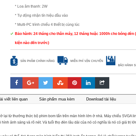
* Loa âm thanh: 2W
* Tự động nhận tín hiệu đầu vào
* Multi-PC trình chiếu 4 thiết bị cùng lúc
Bảo hành: 24 tháng cho thân máy, 12 tháng hoặc 1000h cho bóng đèn (
kiện nào đến trước)
SẢN PHẨM CHÍNH HÃNG
MIỄN PHÍ VẬN CHUYỂN
BẢO HÀNH S
ài viết liên quan
Sản phẩm mua kèm
Download tài liệu
 lại từ thưởng thức bộ phim bom tấn trên màn hình lớn ở nhà. Máy chiếu SVGA lin
h ảnh sáng và rõ nét. Và tuổi thọ đèn lâu dài của nó có nghĩa là nó có giá trị lớn