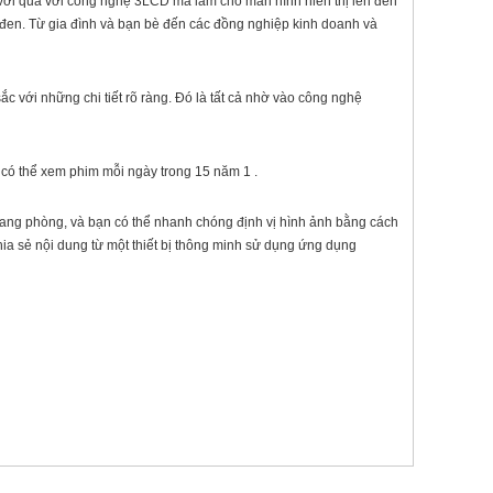
t vời quá với công nghệ 3LCD mà làm cho màn hình hiển thị lên đến
 đen. Từ gia đình và bạn bè đến các đồng nghiệp kinh doanh và
với những chi tiết rõ ràng. Đó là tất cả nhờ vào công nghệ
 có thể xem phim mỗi ngày trong 15 năm 1 .
 sang phòng, và bạn có thể nhanh chóng định vị hình ảnh bằng cách
ia sẻ nội dung từ một thiết bị thông minh sử dụng ứng dụng