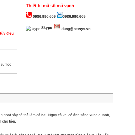
Thiết bị mã số mã vạch
0986.990.609
0986.990.609
Skype
dung@netsys.vn
tùy điều
IÊU TỐC
h hoạt này có thể làm cả hai. Ngay cả khi có ánh sáng xung quanh,
 cho tiền.