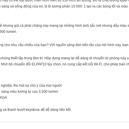
ếu
n
ày có thể đạt được màn hình hiển thị 350 inch ấn tượng. Đó là chất lượng tuyệ
 sáng và sống động của nó, tỷ lệ tương phản 15.000: 1 tạo ra các bóng tối và màu
hưng giá cả phải chăng này mang lại những hình ảnh sắc nét nhưng đầy màu sắc 
.300 lumen.
ăng cho nhu cầu chiếu của bạn? Với nguồn sáng đèn bền lâu của mô hình này, bạn
 chóng thiết lập trong tâm trí. Hộp đựng mang lại dễ dàng di chuyển từ phòng này
 Nhờ bộ chuyển đổi ELPAP10 tùy chọn, nó cung cấp kết nối Wi-Fi, cho phép bạn ch
 nghiệp, thu hút sự chú ý của mọi người
h sáng màu tương tự cao 3.300 lumen
u XGA
g và thanh trượt keystone để dễ dàng liên kết