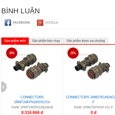
BÌNH LUẬN
FACEBOOK
GOOGLE
Sản phẩm mới
Sản phẩm bán chạy
Sản phẩm được ưa chuộng
-9%
-0%
CONNECTORS
CONNECTORS 2RM27KUH24G1
2RMT24KPN19SH1V1V
F
Part#: 2РМТ24КПН19Ш1В1В
Part#: 2РМ27КУН24Г1А1-F
8.316.666 đ
0 đ