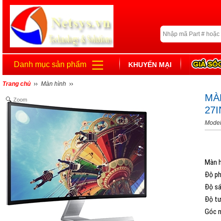
Danh mục sản phẩm
KHUYẾN MẠI
Trang chủ
Màn hình
MÀ
Zoom
27
Mode
Màn h
Độ ph
Độ sá
Độ tư
Góc n