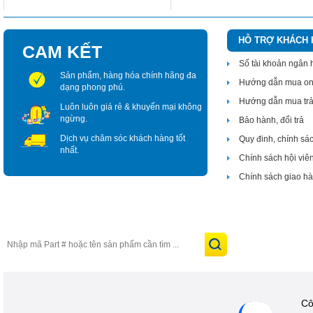
HỖ TRỢ KHÁCH
CAM KẾT
Số tài khoản ngân
Sản phẩm, hàng hóa chính hãng đa
Hướng dẫn mua on
dạng phong phú.
Hướng dẫn mua tr
Luôn luôn giá rẻ & khuyến mại không
ngừng.
Bảo hành, đổi trả
Dịch vụ chăm sóc khách hàng tốt
Quy đinh, chính sá
nhất.
Chính sách hội viê
Chính sách giao h
Cô