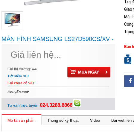
T/g đ
Giao 
Màu h
Công 
Trọng
MÀN HÌNH SAMSUNG LS27D590CS/XV -
LED-27INCH
Bảo h
Giá liên hệ...
Giá thị trường:
0 đ
Tiết kiệm :
0 đ
Giá chưa có VAT
Khuyến mại:
024.3288.8866
Tư vấn trực tuyến
Mô tả sản phẩm
Thông số kỹ thuật
Video
Bài viết liên