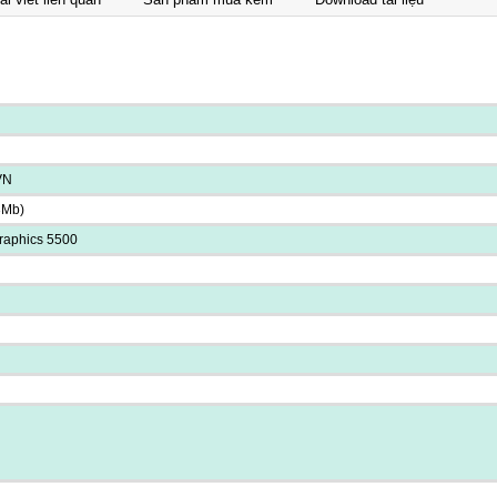
VN
3Mb)
raphics 5500