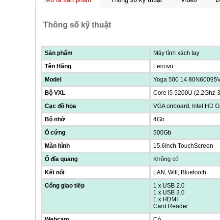
Thông số kỹ thuật
Sản phẩm
Máy tính xách tay
Tên Hãng
Lenovo
Model
Yoga 500 14 80N60095
Bộ VXL
Core i5 5200U (2.2Ghz-
Cạc đồ họa
VGA onboard, Intel HD G
Bộ nhớ
4Gb
Ổ cứng
500Gb
Màn hình
15.6Inch TouchScreen
Ổ đĩa quang
Không có
Kết nối
LAN, Wifi, Bluetooth
Cổng giao tiếp
1 x USB 2.0
1 x USB 3.0
1 x HDMI
Card Reader
Webcam
Có