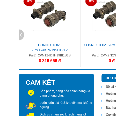
-9%
-0%
CONNECTORS
CONNECTORS 2RM2
2RMT24KPN19SH1V1V
F
Part#: 2РМТ24КПН19Ш1В1В
Part#: 2РМ27КУ
8.316.666 đ
0 đ
HỖ T
CAM KẾT
Số tài
Sản phẩm, hàng hóa chính hãng đa
Hướng 
dạng phong phú.
Hướng 
Luôn luôn giá rẻ & khuyến mại không
ngừng.
Bảo hàn
Dịch vụ chăm sóc khách hàng tốt
Quy đi