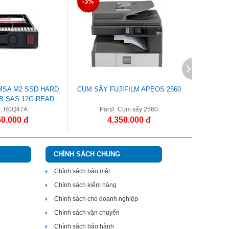
-3%
-2%
MSA M2 SSD HARD
CỤM SẤY FUJIFILM APEOS 2560
CỤM TR
TB SAS 12G READ
VE SFF 2.5IN
#: R0Q47A
Part#: Cụm sấy 2560
Par
50.000 đ
4.350.000 đ
CHÍNH SÁCH CHUNG
Chính sách bảo mật
Chính sách kiểm hàng
Chính sách cho doanh nghiệp
Chính sách vận chuyển
Chính sách bảo hành