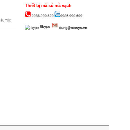
Thiết bị mã số mã vạch
0986.990.609
0986.990.609
IÊU TỐC
Skype
dung@netsys.vn