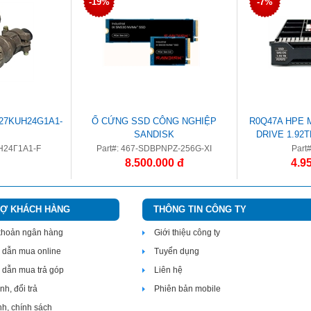
-19%
-7%
7KUH24G1A1-
Ổ CỨNG SSD CÔNG NGHIỆP
R0Q47A HPE 
SANDISK
DRIVE 1.92
INTENSI
Н24Г1А1-F
Part#: 467-SDBPNPZ-256G-XI
Part
8.500.000 đ
4.9
RỢ KHÁCH HÀNG
THÔNG TIN CÔNG TY
 khoản ngân hàng
Giới thiệu công ty
dẫn mua online
Tuyển dụng
dẫn mua trả góp
Liên hệ
h, đổi trả
Phiên bản mobile
nh, chính sách