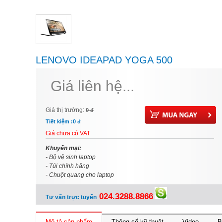
LENOVO IDEAPAD YOGA 500
80N60095VN ( HAI MÀU ĐEN & TRẮNG)
Giá liên hệ...
Giá thị trường:
0 đ
Tiết kiệm :
0 đ
Giá chưa có VAT
Khuyến mại:
- Bộ vệ sinh laptop
- Túi chính hãng
- Chuột quang cho laptop
024.3288.8866
Tư vấn trực tuyến
Mô tả sản phẩm
Thông số kỹ thuật
Video
B