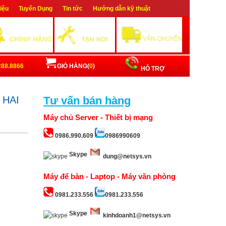
hiệu
Tuyển Dụng
Tin tức
Hướng dẫn kỹ thuật
ập
Đăng ký
288.8866
GIỎ HÀNG(
0
)
HỖ TRỢ
 HAI
Tư vấn bán hàng
Máy chủ Server - Thiết bị mạng
0986.990.609
0986990609
Skype
dung@netsys.vn
Máy để bàn - Laptop - Máy văn phòng
0981.233.556
0981.233.556
Skype
kinhdoanh1@netsys.vn