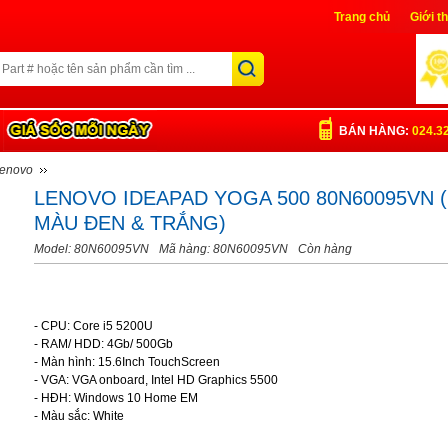
Trang chủ
Giới t
Liên Hệ
Đăng nh
BÁN HÀNG:
024.3
Lenovo
LENOVO IDEAPAD YOGA 500 80N60095VN (
MÀU ĐEN & TRẮNG)
Model: 80N60095VN
Mã hàng: 80N60095VN
Còn hàng
- CPU: Core i5 5200U
- RAM/ HDD: 4Gb/ 500Gb
- Màn hình: 15.6Inch TouchScreen
- VGA: VGA onboard, Intel HD Graphics 5500
- HĐH: Windows 10 Home EM
- Màu sắc: White