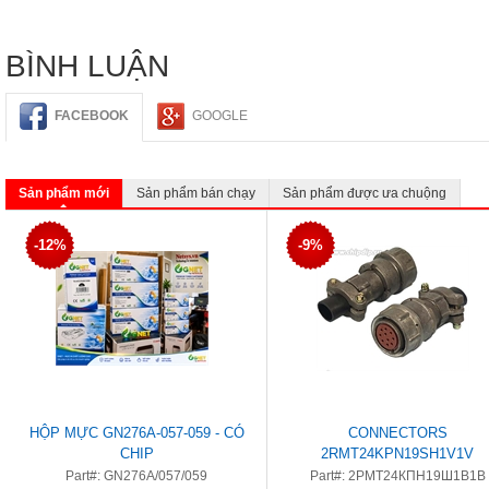
BÌNH LUẬN
FACEBOOK
GOOGLE
Sản phẩm mới
Sản phẩm bán chạy
Sản phẩm được ưa chuộng
-12%
-9%
HỘP MỰC GN276A-057-059 - CÓ
CONNECTORS
CHIP
2RMT24KPN19SH1V1V
Part#: GN276A/057/059
Part#: 2РМТ24КПН19Ш1В1В