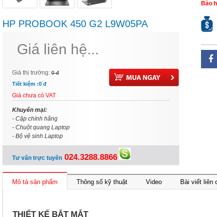
Bảo h
HP PROBOOK 450 G2 L9W05PA
Giá liên hệ...
Giá thị trường:
0 đ
Tiết kiệm :
0 đ
Giá chưa có VAT
Khuyến mại:
- Cặp chính hãng
- Chuột quang Laptop
- Bộ vệ sinh Laptop
024.3288.8866
Tư vấn trực tuyến
Mô tả sản phẩm
Thông số kỹ thuật
Video
Bài viết liên
THIẾT KẾ BẮT MẮT