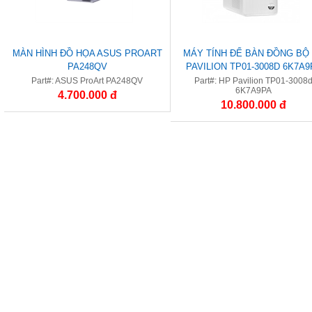
MÀN HÌNH ĐỒ HỌA ASUS PROART
MÁY TÍNH ĐỂ BÀN ĐỒNG BỘ
PA248QV
PAVILION TP01-3008D 6K7A9
(CORE™ I5-12400 | 8GB | 256G
Part#: ASUS ProArt PA248QV
Part#: HP Pavilion TP01-3008
6K7A9PA
INTEL® UHD | WIN 11)
4.700.000 đ
10.800.000 đ