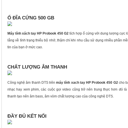
Ổ ĐĨA CỨNG 500 GB
Máy tính xách tay HP Probook 450 G2
tích hợp ổ cứng với dung lượng cực l
lắng về tình trạng thiếu bộ nhớ, thậm chí khi nhu cầu sử dụng nhiều phần mềm
tin của bạn ở mức cao.
CHẤT LƯỢNG ÂM THANH
Công nghệ âm thanh DTS trên
máy tính xach tay HP Probook 450 G2
cho bạ
nhạc hay xem phim, các cuộc gọi video cũng trở nên trung thực hơn đó l
thanh tạo nên âm bass, âm vòm chất lượng cao của công nghệ DTS.
ĐẦY ĐỦ KẾT NỐI