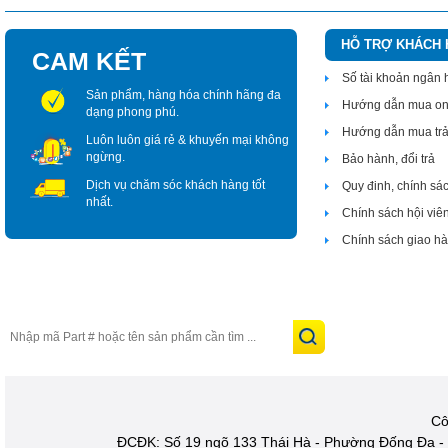
HỖ TRỢ KHÁCH
CAM KẾT
Số tài khoản ngân
Sản phẩm, hàng hóa chính hãng đa
Hướng dẫn mua on
dạng phong phú.
Hướng dẫn mua tr
Luôn luôn giá rẻ & khuyến mại không
ngừng.
Bảo hành, đổi trả
Dịch vụ chăm sóc khách hàng tốt
Quy đinh, chính sá
nhất.
Chính sách hội viê
Chính sách giao h
Cô
ĐCĐK: Số 19 ngõ 133 Thái Hà - Phường Đống Đa - 