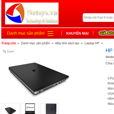
Danh mục sản phẩm
KHUYẾN MẠI
Trang chủ
Danh mục sản phẩm
Máy tính xách tay
Laptop HP
HP
Zoom
Model
Chia 
CPU:
RAM/
Màn 
VGA:
HĐH
Màu 