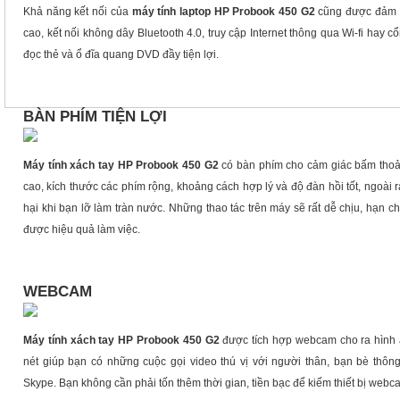
Khả năng kết nối của
máy tính laptop HP Probook 450 G2
cũng được đảm b
cao, kết nối không dây Bluetooth 4.0, truy cập Internet thông qua Wi-fi hay
đọc thẻ và ổ đĩa quang DVD đầy tiện lợi.
BÀN PHÍM TIỆN LỢI
Máy tính xách tay HP Probook 450 G2
có bàn phím cho cảm giác bấm thoải
cao, kích thước các phím rộng, khoảng cách hợp lý và độ đàn hồi tốt, ngoài
hại khi bạn lỡ làm tràn nước. Những thao tác trên máy sẽ rất dễ chịu, hạn 
được hiệu quả làm việc.
WEBCAM
Máy tính xách tay HP Probook 450 G2
được tích hợp webcam cho ra hình ả
nét giúp bạn có những cuộc gọi video thú vị với người thân, bạn bè thô
Skype. Bạn không cần phải tốn thêm thời gian, tiền bạc để kiếm thiết bị web