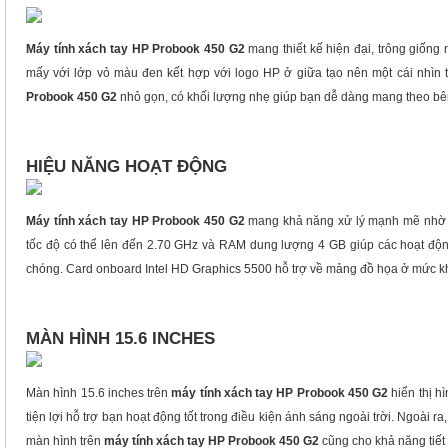
Máy tính xách tay HP Probook 450 G2
mang thiết kế hiện đại, trông giống
mấy với lớp vỏ màu đen kết hợp với logo HP ở giữa tạo nên một cái nhìn ti
Probook 450 G2
nhỏ gọn, có khối lượng nhẹ giúp bạn dễ dàng mang theo bê
HIỆU NĂNG HOẠT ĐỘNG
Máy tính xách tay HP Probook 450 G2
mang khả năng xử lý mạnh mẽ nhờ và
tốc độ có thể lên đến 2.70 GHz và RAM dung lượng 4 GB giúp các hoạt độ
chóng. Card onboard Intel HD Graphics 5500 hỗ trợ về mảng đồ họa ở mức k
MÀN HÌNH 15.6 INCHES
Màn hình 15.6 inches trên
máy tính xách tay HP Probook 450 G2
hiển thị h
tiện lợi hỗ trợ bạn hoạt động tốt trong điều kiện ánh sáng ngoài trời. Ngoài 
màn hình trên
máy tính xách tay HP Probook 450 G2
cũng cho khả năng tiết