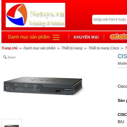
Danh mục sản phẩm
KHUYẾN MẠI
Trang chủ
Danh mục sản phẩm
Thiết bị mạng
Thiết bị mạng Cisco
T
CI
Zoom
Mode
Cisc
Sản 
CIS
B/U