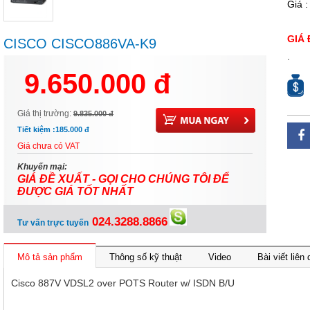
Giá 
GIÁ 
CISCO CISCO886VA-K9
.
9.650.000 đ
Giá thị trường:
9.835.000 đ
Tiết kiệm :
185.000 đ
Giá chưa có VAT
Khuyến mại:
GIÁ ĐỀ XUẤT - GỌI CHO CHÚNG TÔI ĐỂ
ĐƯỢC GIÁ TỐT NHẤT
024.3288.8866
Tư vấn trực tuyến
Mô tả sản phẩm
Thông số kỹ thuật
Video
Bài viết liên
Cisco 887V VDSL2 over POTS Router w/ ISDN B/U