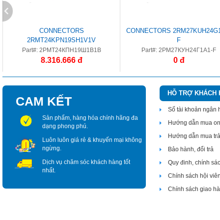
CONNECTORS
CONNECTORS 2RM27KUH24G1
2RMT24KPN19SH1V1V
F
Part#: 2РМТ24КПН19Ш1В1В
Part#: 2РМ27КУН24Г1А1-F
8.316.666 đ
0 đ
HỖ TRỢ KHÁCH
CAM KẾT
Số tài khoản ngân
Sản phẩm, hàng hóa chính hãng đa
Hướng dẫn mua on
dạng phong phú.
Hướng dẫn mua tr
Luôn luôn giá rẻ & khuyến mại không
ngừng.
Bảo hành, đổi trả
Dịch vụ chăm sóc khách hàng tốt
Quy đinh, chính sá
nhất.
Chính sách hội viê
Chính sách giao h