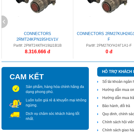
CONNECTORS
CONNECTORS 2RM27KUH24G1
2RMT24KPN19SH1V1V
F
Part#: 2РМТ24КПН19Ш1В1В
Part#: 2РМ27КУН24Г1А1-F
8.316.666 đ
0 đ
HỖ TRỢ KHÁCH
CAM KẾT
Số tài khoản ngân
Sản phẩm, hàng hóa chính hãng đa
Hướng dẫn mua on
dạng phong phú.
Hướng dẫn mua tr
Luôn luôn giá rẻ & khuyến mại không
ngừng.
Bảo hành, đổi trả
Dịch vụ chăm sóc khách hàng tốt
Quy đinh, chính sá
nhất.
Chính sách hội viê
Chính sách giao h