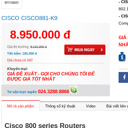
- C
802.
- CI
CISCO CISCO881-K9
Com
8.950.000 đ
GIÁ
NH
Giá thị trường:
9.131.000 đ
Tiết kiệm :
181.000 đ
Giá chưa có VAT
Khuyến mại:
GIÁ ĐỀ XUẤT - GỌI CHO CHÚNG TÔI ĐỂ
ĐƯỢC GIÁ TỐT NHẤT
024.3288.8866
Tư vấn trực tuyến
Mô tả sản phẩm
Thông số kỹ thuật
Video
Bài viết liên
Cisco 800 series Routers