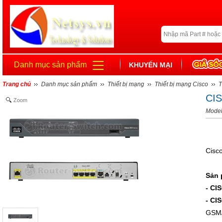
Danh mục sản phẩm
KHUYẾN MẠI
Trang chủ
Danh mục sản phẩm
Thiết bị mạng
Thiết bị mạng Cisco
T
CI
Zoom
Mode
Cisc
Sản 
- CI
- CI
GSM