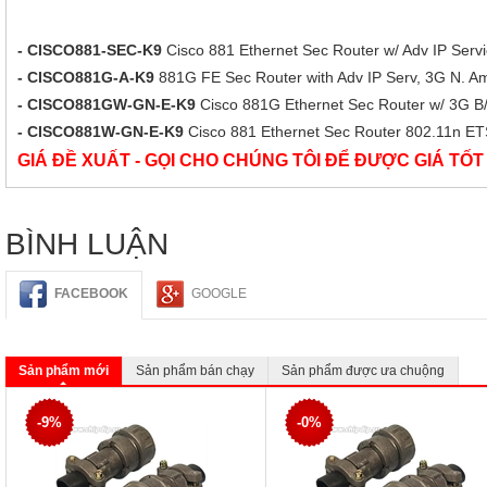
- CISCO881-SEC-K9
Cisco 881 Ethernet Sec Router w/ Adv IP Serv
- CISCO881G-A-K9
881G FE Sec Router with Adv IP Serv, 3G N. 
- CISCO881GW-GN-E-K9
Cisco 881G Ethernet Sec Router w/ 3G 
- CISCO881W-GN-E-K9
Cisco 881 Ethernet Sec Router 802.11n E
GIÁ ĐỀ XUẤT - GỌI CHO CHÚNG TÔI ĐỂ ĐƯỢC GIÁ TỐ
BÌNH LUẬN
FACEBOOK
GOOGLE
Sản phẩm mới
Sản phẩm bán chạy
Sản phẩm được ưa chuộng
-9%
-0%