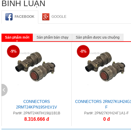
BÌNH LUẬN
FACEBOOK
GOOGLE
Sản phẩm mới
Sản phẩm bán chạy
Sản phẩm được ưa chuộng
-9%
-0%
CONNECTORS
CONNECTORS 2RM27KUH24G1
2RMT24KPN19SH1V1V
F
Part#: 2РМТ24КПН19Ш1В1В
Part#: 2РМ27КУН24Г1А1-F
8.316.666 đ
0 đ