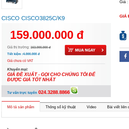
Giá 
GIÁ 
CISCO CISCO3825C/K9
159.000.000 đ
Giá thị trường:
163.000.000 đ
Tiết kiệm :
4.000.000 đ
Giá chưa có VAT
Khuyến mại:
GIÁ ĐỀ XUẤT - GỌI CHO CHÚNG TÔI ĐỂ
ĐƯỢC GIÁ TỐT NHẤT
024.3288.8866
Tư vấn trực tuyến
Mô tả sản phẩm
Thông số kỹ thuật
Video
Bài viết liên