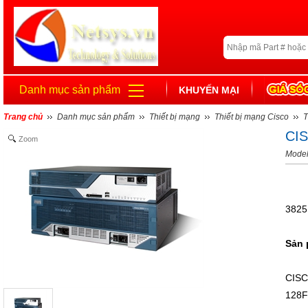
Danh mục sản phẩm
KHUYẾN MẠI
Trang chủ
Danh mục sản phẩm
Thiết bị mạng
Thiết bị mạng Cisco
T
CI
Zoom
Mode
3825
Sản 
CISC
128F