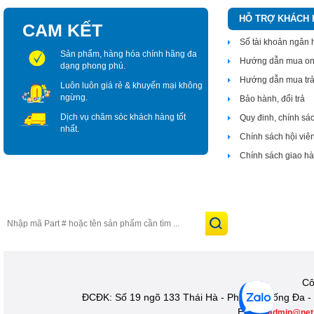
HỖ TRỢ KHÁCH
CAM KẾT
Số tài khoản ngân
Sản phẩm, hàng hóa chính hãng đa
Hướng dẫn mua on
dạng phong phú.
Hướng dẫn mua tr
Luôn luôn giá rẻ & khuyến mại không
ngừng.
Bảo hành, đổi trả
Dịch vụ chăm sóc khách hàng tốt
Quy đinh, chính sá
nhất.
Chính sách hội viê
Chính sách giao h
Cô
ĐCĐK: Số 19 ngõ 133 Thái Hà - Phường Đống Đa - 
Email:
admin@net