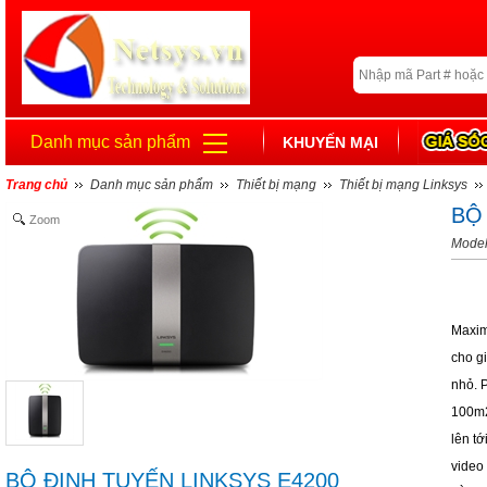
Danh mục sản phẩm
KHUYẾN MẠI
Trang chủ
Danh mục sản phẩm
Thiết bị mạng
Thiết bị mạng Linksys
BỘ
Zoom
Model
Maxim
cho gi
nhỏ. 
100m2
lên t
video
BỘ ĐỊNH TUYẾN LINKSYS E4200