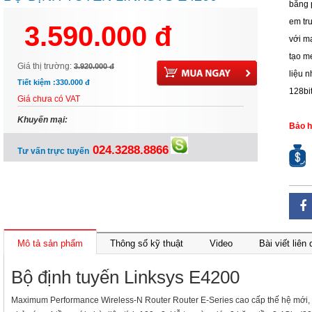
bằng 
em tr
3.590.000 đ
với m
tạo me
Giá thị trường:
3.920.000 đ
liệu 
Tiết kiệm :
330.000 đ
128bi
Giá chưa có VAT
Khuyến mại:
Bảo h
024.3288.8866
Tư vấn trực tuyến
Mô tả sản phẩm
Thông số kỹ thuật
Video
Bài viết liên
Bộ định tuyến Linksys E4200
Maximum Performance Wireless-N Router Router E-Series cao cấp thế hệ mới, d