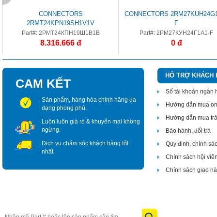
CONNECTORS
CONNECTORS 2RM27KUH24G1
2RMT24KPN19SH1V1V
F
Part#: 2РМТ24КПН19Ш1В1В
Part#: 2РМ27КУН24Г1А1-F
8.316.666 đ
0 đ
HỖ TRỢ KHÁCH
CAM KẾT
Số tài khoản ngân
Sản phẩm, hàng hóa chính hãng đa
Hướng dẫn mua on
dạng phong phú.
Hướng dẫn mua tr
Luôn luôn giá rẻ & khuyến mại không
ngừng.
Bảo hành, đổi trả
Dịch vụ chăm sóc khách hàng tốt
Quy đinh, chính sá
nhất.
Chính sách hội viê
Chính sách giao h