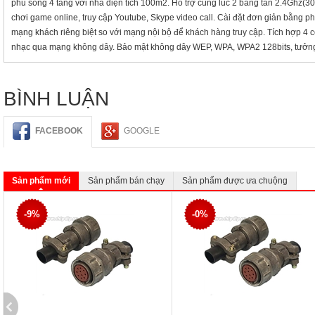
phủ sóng 4 tầng với nhà diện tích 100m2. Hỗ trợ cùng lúc 2 băng tần 2.4Ghz(3
chơi game online, truy cập Youtube, Skype video call. Cài đặt đơn giản bằng p
mạng khách riêng biệt so với mạng nội bộ để khách hàng truy cập. Tích hợp 4 cổ
nhạc qua mạng không dây. Bảo mật không dây WEP, WPA, WPA2 128bits, tưởn
BÌNH LUẬN
FACEBOOK
GOOGLE
Sản phẩm mới
Sản phẩm bán chạy
Sản phẩm được ưa chuộng
-9%
-0%