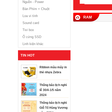
Nguồn - Power
Bàn Phím + Chuột
Loa vi tính
RAM
Sound card
Tivi box
Ổ cứng SSD
Linh kiện khác
TIN HOT
MÁY TÍNH 
12700/16G
Ribbon màu máy in
thẻ nhựa Zebra
Thông báo lịch nghỉ
lễ 30/4-1/5 năm
2024
Thông báo lịch nghỉ
Giỗ Tổ Hùng Vương