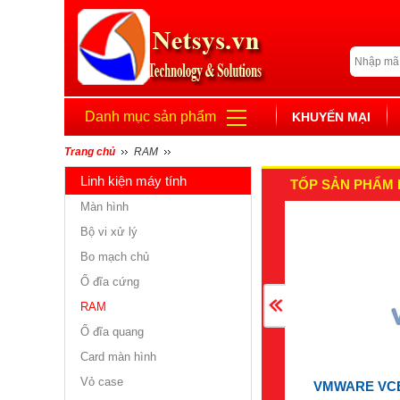
Danh mục sản phẩm
KHUYẾN MẠI
Trang chủ
RAM
Linh kiện máy tính
TỐP SẢN PHẨM 
Màn hình
Bộ vi xử lý
Bo mạch chủ
Ổ đĩa cứng
RAM
Ổ đĩa quang
Card màn hình
Vỏ case
VMWARE VC