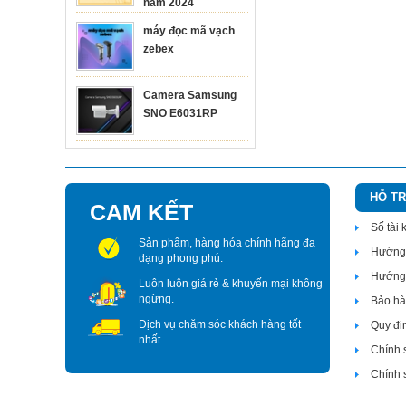
năm 2024
MÁY IN M
máy đọc mã vạch
zebex
Camera Samsung
SNO E6031RP
HỖ T
CAM KẾT
Số tài
Sản phẩm, hàng hóa chính hãng đa
Hướng 
dạng phong phú.
Hướng 
Luôn luôn giá rẻ & khuyến mại không
ngừng.
Bảo hàn
Dịch vụ chăm sóc khách hàng tốt
Quy đi
nhất.
Chính 
Chính 