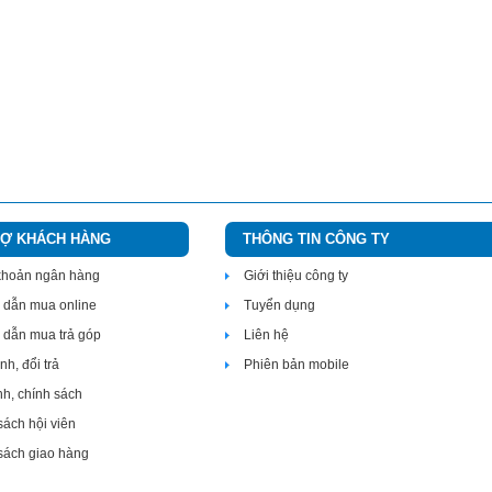
Ã VẠCH BIXOLON SLP-DX220
RỢ KHÁCH HÀNG
THÔNG TIN CÔNG TY
 khoản ngân hàng
Giới thiệu công ty
dẫn mua online
Tuyển dụng
dẫn mua trả góp
Liên hệ
h, đổi trả
Phiên bản mobile
nh, chính sách
sách hội viên
sách giao hàng