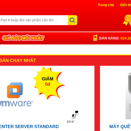
Trang chủ
Giới t
Liên Hệ
Đăng nh
BÁN HÀNG:
024.3
BÁN CHẠY NHẤT
GIẢM
0đ
10 đ
ENTER SERVER STANDARD
MÁY QUÉT