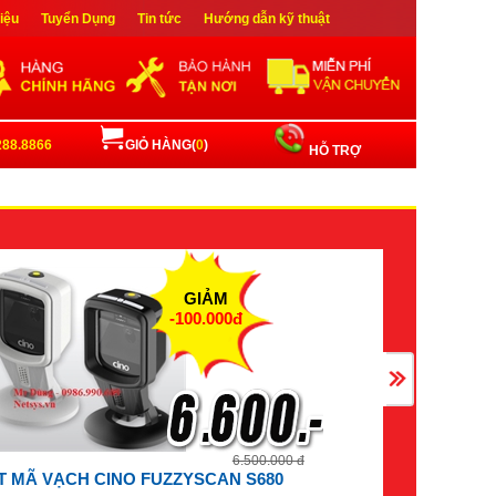
hiệu
Tuyển Dụng
Tin tức
Hướng dẫn kỹ thuật
ập
Đăng ký
288.8866
GIỎ HÀNG(
0
)
HỖ TRỢ
GIẢM
-100.000đ
6.500.000 đ
 MÃ VẠCH CINO FUZZYSCAN S680