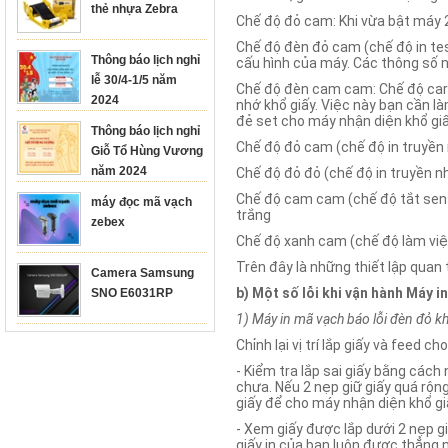
thẻ nhựa Zebra
Chế độ đỏ cam: Khi vừa bật máy 2
Chế độ đèn đỏ cam (chế độ in test
Thông báo lịch nghỉ
cấu hình của máy. Các thông số nh
lễ 30/4-1/5 năm
Chế độ đèn cam cam: Chế độ carbi
2024
nhớ khổ giấy. Việc này bạn cần l
đẻ set cho máy nhận diện khổ giấ
Thông báo lịch nghỉ
Chế độ đỏ cam (chế độ in truyền n
Giỗ Tổ Hùng Vương
năm 2024
Chế độ đỏ đỏ (chế độ in truyền nh
Chế độ cam cam (chế độ tắt sens
máy đọc mã vạch
trắng
zebex
Chế độ xanh cam (chế độ làm việc
Trên đây là những thiết lập quan
Camera Samsung
b) Một số lỗi khi vận hành Máy 
SNO E6031RP
1) Máy in mã vạch báo lỗi đèn đỏ k
Chỉnh lại vị trí lắp giấy và feed 
- Kiểm tra lắp sai giấy bằng các
chưa. Nếu 2 nẹp giữ giấy quá rộng
giấy để cho máy nhận diện khổ gi
- Xem giấy được lắp dưới 2 nẹp gi
giấy in của bạn luôn được thẳng n