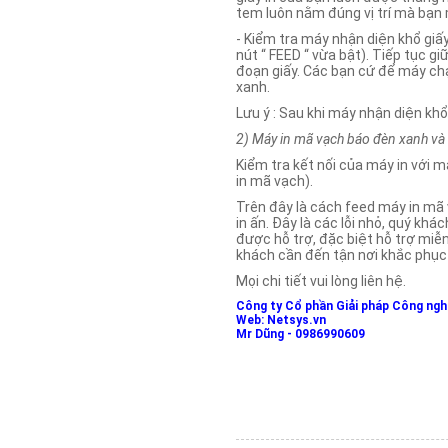
tem luôn nằm đúng vị trí mà bạn 
- Kiểm tra máy nhận diện khổ giấy
nút “ FEED “ vừa bật). Tiếp tục giữ
đoạn giấy. Các bạn cứ để máy chạ
xanh.
Lưu ý : Sau khi máy nhận diện khổ
2) Máy in mã vạch báo đèn xanh và t
Kiểm tra kết nối của máy in với m
in mã vạch).
Trên đây là cách feed máy in mã
in ấn. Đây là các lỗi nhỏ, quý kh
được hỗ trợ, đặc biệt hỗ trợ miễ
khách cần đến tận nơi khắc phục l
Mọi chi tiết vui lòng liên hệ.
Công ty Cổ phần Giải pháp Công ng
Web: Netsys.vn
Mr Dũng - 0986990609