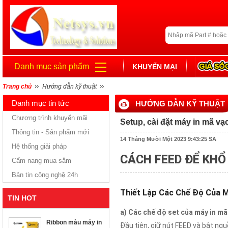
Danh mục sản phẩm
KHUYẾN MẠI
Trang chủ
Hướng dẫn kỹ thuật
Danh mục tin tức
HƯỚNG DẪN KỸ THUẬT
Chương trình khuyến mãi
Setup, cài đặt máy in mã v
Thông tin - Sản phẩm mới
14 Tháng Mười Một 2023 9:43:25 SA
Hệ thống giải pháp
CÁCH FEED ĐỂ KHỔ
Cẩm nang mua sắm
Bản tin công nghệ 24h
Thiết Lập Các Chế Độ Của 
TIN HOT
a) Các chế độ set của máy in m
Ribbon màu máy in
Đầu tiên, giữ nút FEED và bật nguồ